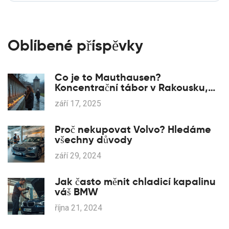
Oblíbené příspěvky
Co je to Mauthausen?
Koncentrační tábor v Rakousku,
čísla, historie a jak ho chápat
září 17, 2025
dnes
Proč nekupovat Volvo? Hledáme
všechny důvody
září 29, 2024
Jak často měnit chladicí kapalinu
váš BMW
října 21, 2024