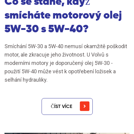
Co se stane, když
smícháte motorový olej
5W-30 s 5W-40?
Smíchání 5W-30 a 5W-40 nemusí okamžitě poškodit
motor, ale zkracuje jeho životnost. U Volvů s
moderními motory je doporučený olej 5W-30 -
použití 5W-40 může vést k opotřebení ložisek a
selhání hydrauliky.
ČÍST VÍCE