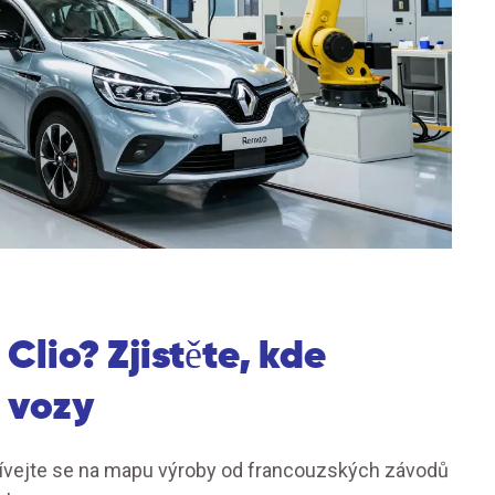
Clio? Zjistěte, kde
é vozy
odívejte se na mapu výroby od francouzských závodů