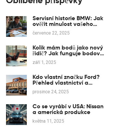
Oblíbené příspěvky
Servisní historie BMW: Jak
ověřit minulost vašeho
auta jako profík
července 22, 2025
Kolik mám bodů jako nový
řidič? Jak funguje bodový
systém v roce 2025 a jak
září 1, 2025
si body zkontrolovat
Kdo vlastní značku Ford?
Přehled vlastnictví a
vztahů v automobilovém
prosince 24, 2025
průmyslu
Co se vyrábí v USA: Nissan
a americká produkce
května 11, 2025