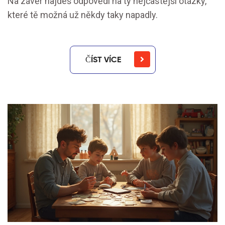
Na závěr najdeš odpovědi na ty nejčastější otázky,
které tě možná už někdy taky napadly.
ČÍST VÍCE