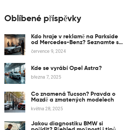
Oblíbené příspěvky
Kdo hraje v reklamě na Parkside
od Mercedes-Benz? Seznamte se
s tvářemi kampaně
července 9, 2024
Kde se vyrábí Opel Astra?
března 7, 2025
Co znamená Tucson? Pravda o
Mazdě a zmatených modelech
května 28, 2025
Jakou diagnostiku BMW si
pořídit? Přehled možností i tipů