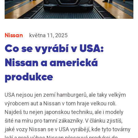
Nissan
května 11, 2025
Co se vyrábí v USA:
Nissan a americká
produkce
USA nejsou jen zemí hamburgerů, ale taky velkým
výrobcem aut a Nissan v tom hraje velkou roli.
Najdeš tu nejen japonskou techniku, ale i modely
šité na míru pro tamní zákazníky. V článku zjistíš,
jaké vozy Nissan se v USA vyrábějí, kde tyto továrny
leží a proč vůbec Nissan přesouvá produkci do