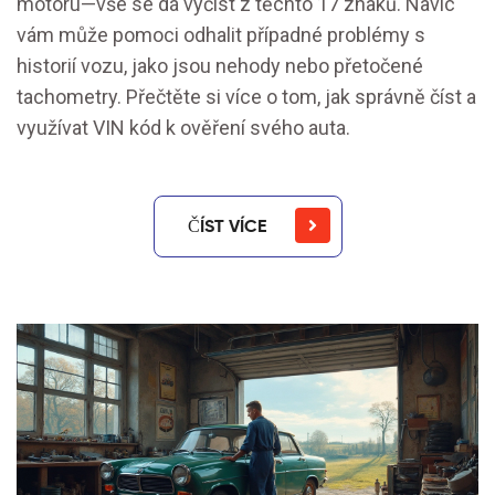
motoru—vše se dá vyčíst z těchto 17 znaků. Navíc
vám může pomoci odhalit případné problémy s
historií vozu, jako jsou nehody nebo přetočené
tachometry. Přečtěte si více o tom, jak správně číst a
využívat VIN kód k ověření svého auta.
ČÍST VÍCE