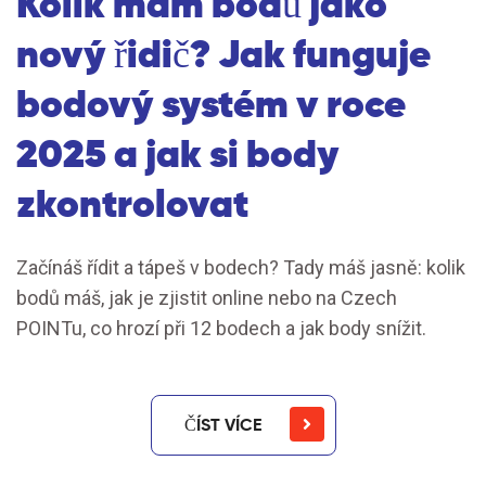
Kolik mám bodů jako
nový řidič? Jak funguje
bodový systém v roce
2025 a jak si body
zkontrolovat
Začínáš řídit a tápeš v bodech? Tady máš jasně: kolik
bodů máš, jak je zjistit online nebo na Czech
POINTu, co hrozí při 12 bodech a jak body snížit.
ČÍST VÍCE