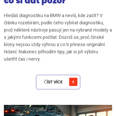
co si dát pozor
Hledáš diagnostiku na BMW a nevíš, kde začít? V
článku rozebírám, podle čeho vybírat diagnostiku,
proč některé nástroje pasují jen na vybrané modely a
s jakými funkcemi počítat. Dozvíš se, proč čínské
klony nejsou vždy výhrou a co ti přinese originální
řešení. Nakonec přihodím tipy, jak si při výběru
ušetřit čas i nervy.
ČÍST VÍCE