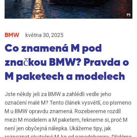
BMW
května 30, 2025
Co znamená M pod
značkou BMW? Pravda o
M paketech a modelech
Jste někdy jeli za BMW a zahlédli vedle jeho
označení malé M? Tento článek vysvětlí, co písmeno
M u BMW opravdu znamená. Rozebereme rozdíl
mezi M modelem a M paketem, řekneme si, proč M
není jen obyčejná nálepka. Ukážeme tipy, jak
rozpoznat skutečné M-ko od napodobeniny. Přidáme