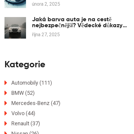
února 2, 2025
Jaká barva auta je na cestě
nejbezpečnější? Vědecké důkazy
pro Nissan a jiné vozy
října 27, 2025
Kategorie
Automobily
(111)
BMW
(52)
Mercedes-Benz
(47)
Volvo
(44)
Renault
(37)
Nissan
(26)