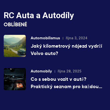
RC Auta a Autodíly
OBLÍBENÉ
Automobilismus
října 3, 2024
Jaký kilometrový nájezd vydrží
Volvo auto?
Automobily
října 28, 2025
Co s sebou vozit v autě?
Praktický seznam pro každou
cestu - Mercedes-Benz i jiné
vozy