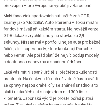
překvapen – pro Evropu se vyrábějí v Barceloně.
Malý fanoušek sportovních aut určitě zná GT-R,
známý jako "Godzilla". Auto, kterému v Tokiu místní
fandové mávají při každém startu. Nejnovější verze
GT-R dokáže zrychlit z nuly na stovku za 2,9
sekundy. Nissan má v portfoliu nejen auta pro běžné
řidiče, ale i supersporty, které konkurují Porsche
nebo Ferrari. Ale pořád platí, že nejvíc bodují modely
s dostupnou cenovkou a snadnou údržbou.
Láká vás mít Nissan? Určitě si přečtěte zkušenosti
ostatních. Na českých fórech uživatelé často uvádí,
že opravy nejsou drahé, díly se shánějí snadno, a to
platí i u starších aut s nájezdem nad 300 tisíc
kilometrů. Japonská výdrž je prostě pořád platná
měna. Tip: když vybíráte bazarový vůz, koukněte,