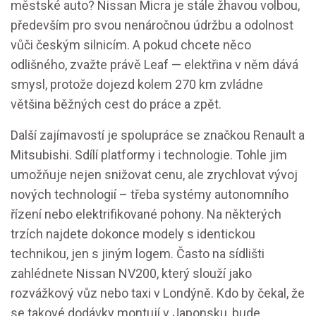
městské auto? Nissan Micra je stále žhavou volbou,
především pro svou nenáročnou údržbu a odolnost
vůči českým silnicím. A pokud chcete něco
odlišného, zvažte právě Leaf — elektřina v něm dává
smysl, protože dojezd kolem 270 km zvládne
většina běžných cest do práce a zpět.
Další zajímavostí je spolupráce se značkou Renault a
Mitsubishi. Sdílí platformy i technologie. Tohle jim
umožňuje nejen snižovat cenu, ale zrychlovat vývoj
nových technologií – třeba systémy autonomního
řízení nebo elektrifikované pohony. Na některých
trzích najdete dokonce modely s identickou
technikou, jen s jiným logem. Často na sídlišti
zahlédnete Nissan NV200, který slouží jako
rozvážkový vůz nebo taxi v Londýně. Kdo by čekal, že
se takové dodávky montují v Japonsku, bude