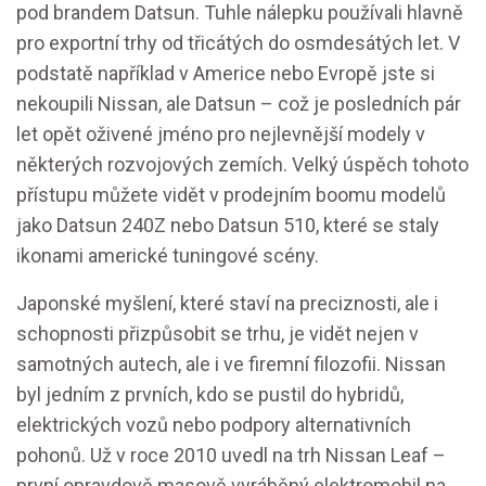
pod brandem Datsun. Tuhle nálepku používali hlavně
pro exportní trhy od třicátých do osmdesátých let. V
podstatě například v Americe nebo Evropě jste si
nekoupili Nissan, ale Datsun – což je posledních pár
let opět oživené jméno pro nejlevnější modely v
některých rozvojových zemích. Velký úspěch tohoto
přístupu můžete vidět v prodejním boomu modelů
jako Datsun 240Z nebo Datsun 510, které se staly
ikonami americké tuningové scény.
Japonské myšlení, které staví na preciznosti, ale i
schopnosti přizpůsobit se trhu, je vidět nejen v
samotných autech, ale i ve firemní filozofii. Nissan
byl jedním z prvních, kdo se pustil do hybridů,
elektrických vozů nebo podpory alternativních
pohonů. Už v roce 2010 uvedl na trh Nissan Leaf –
první opravdově masově vyráběný elektromobil na