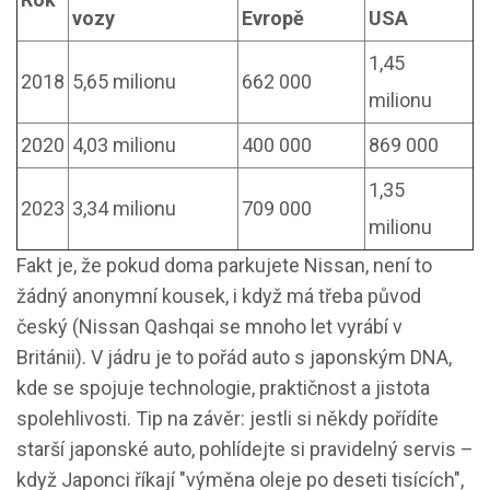
vozy
Evropě
USA
1,45
2018
5,65 milionu
662 000
milionu
2020
4,03 milionu
400 000
869 000
1,35
2023
3,34 milionu
709 000
milionu
Fakt je, že pokud doma parkujete Nissan, není to
žádný anonymní kousek, i když má třeba původ
český (Nissan Qashqai se mnoho let vyrábí v
Británii). V jádru je to pořád auto s japonským DNA,
kde se spojuje technologie, praktičnost a jistota
spolehlivosti. Tip na závěr: jestli si někdy pořídíte
starší japonské auto, pohlídejte si pravidelný servis –
když Japonci říkají "výměna oleje po deseti tisících",