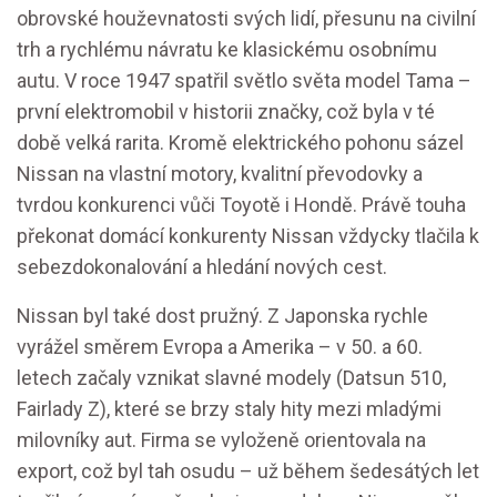
obrovské houževnatosti svých lidí, přesunu na civilní
trh a rychlému návratu ke klasickému osobnímu
autu. V roce 1947 spatřil světlo světa model Tama –
první elektromobil v historii značky, což byla v té
době velká rarita. Kromě elektrického pohonu sázel
Nissan na vlastní motory, kvalitní převodovky a
tvrdou konkurenci vůči Toyotě i Hondě. Právě touha
překonat domácí konkurenty Nissan vždycky tlačila k
sebezdokonalování a hledání nových cest.
Nissan byl také dost pružný. Z Japonska rychle
vyrážel směrem Evropa a Amerika – v 50. a 60.
letech začaly vznikat slavné modely (Datsun 510,
Fairlady Z), které se brzy staly hity mezi mladými
milovníky aut. Firma se vyloženě orientovala na
export, což byl tah osudu – už během šedesátých let