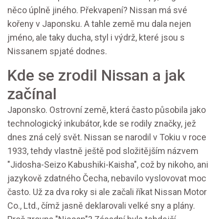
něco úplně jiného. Překvapení? Nissan má své
kořeny v Japonsku. A tahle země mu dala nejen
jméno, ale taky ducha, styl i výdrž, které jsou s
Nissanem spjaté dodnes.
Kde se zrodil Nissan a jak
začínal
Japonsko. Ostrovní země, která často působila jako
technologický inkubátor, kde se rodily značky, jež
dnes zná celý svět. Nissan se narodil v Tokiu v roce
1933, tehdy vlastně ještě pod složitějším názvem
"Jidosha-Seizo Kabushiki-Kaisha", což by nikoho, ani
jazykově zdatného Čecha, nebavilo vyslovovat moc
často. Už za dva roky si ale začali říkat Nissan Motor
Co., Ltd., čímž jasně deklarovali velké sny a plány.