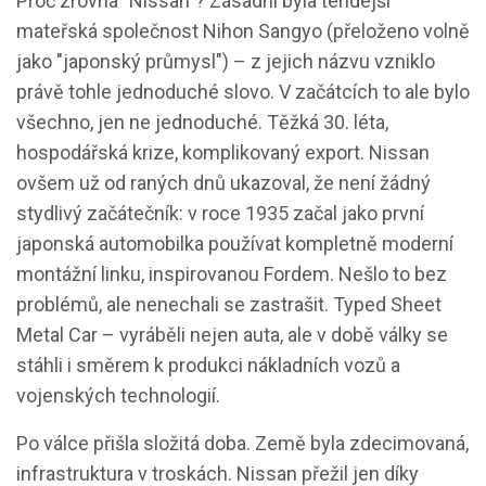
Proč zrovna "Nissan"? Zásadní byla tehdejší
mateřská společnost Nihon Sangyo (přeloženo volně
jako "japonský průmysl") – z jejich názvu vzniklo
právě tohle jednoduché slovo. V začátcích to ale bylo
všechno, jen ne jednoduché. Těžká 30. léta,
hospodářská krize, komplikovaný export. Nissan
ovšem už od raných dnů ukazoval, že není žádný
stydlivý začátečník: v roce 1935 začal jako první
japonská automobilka používat kompletně moderní
montážní linku, inspirovanou Fordem. Nešlo to bez
problémů, ale nenechali se zastrašit. Typed Sheet
Metal Car – vyráběli nejen auta, ale v době války se
stáhli i směrem k produkci nákladních vozů a
vojenských technologií.
Po válce přišla složitá doba. Země byla zdecimovaná,
infrastruktura v troskách. Nissan přežil jen díky