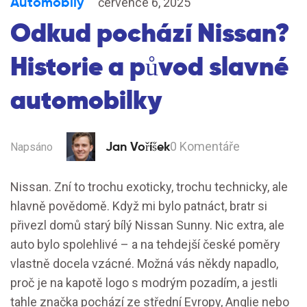
Automobily
července 6, 2025
Odkud pochází Nissan?
Historie a původ slavné
automobilky
Jan Voříšek
0 Komentáře
Napsáno
Nissan. Zní to trochu exoticky, trochu technicky, ale
hlavně povědomě. Když mi bylo patnáct, bratr si
přivezl domů starý bílý Nissan Sunny. Nic extra, ale
auto bylo spolehlivé – a na tehdejší české poměry
vlastně docela vzácné. Možná vás někdy napadlo,
proč je na kapotě logo s modrým pozadím, a jestli
tahle značka pochází ze střední Evropy, Anglie nebo