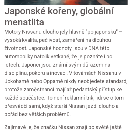
Japonské kořeny, globální
menatlita
Motory Nissanu dlouho jely hlavně "po japonsku" –
vysoká kvalita, pečlivost, zaměření na dlouhou
životnost. Japonské hodnoty jsou v DNA této
automobilky natolik vetkané, že je poznáte i po
letech. Japonci jsou známí svým důrazem na
disciplínu, pokoru a inovaci. V továrnách Nissanu v
Jokohamě nebo Oppamě nikdy neobjedete standard,
protože zaměstnanci mají až pedantský přístup ke
každé součástce. To není reklamní trik, lidi se o tom
přesvědčí sami, když starší Nissan jezdí dlouho a
pořád bez větších problémů.
Zajímavé je, že značku Nissan znají po světě ještě