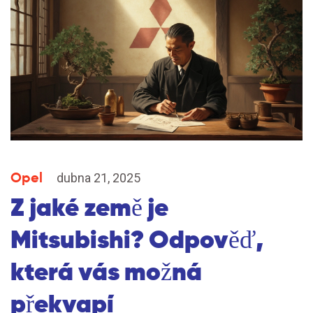
Opel
dubna 21, 2025
Z jaké země je
Mitsubishi? Odpověď,
která vás možná
překvapí