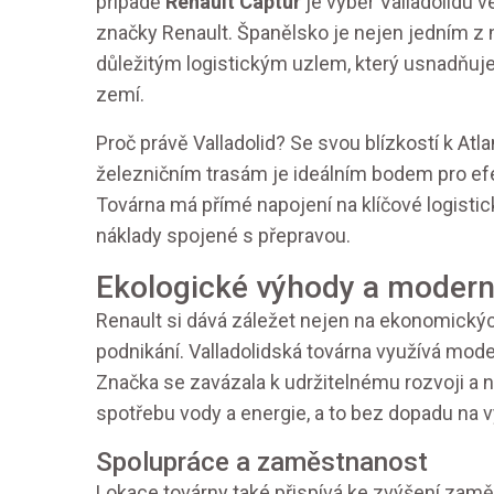
případě
Renault Captur
je výběr Valladolidu 
značky Renault. Španělsko je nejen jedním z n
důležitým logistickým uzlem, který usnadňuje
zemí.
Proč právě Valladolid? Se svou blízkostí k At
železničním trasám je ideálním bodem pro efek
Továrna má přímé napojení na klíčové logistic
náklady spojené s přepravou.
Ekologické výhody a moderní
Renault si dává záležet nejen na ekonomický
podnikání. Valladolidská továrna využívá mode
Značka se zavázala k udržitelnému rozvoji a n
spotřebu vody a energie, a to bez dopadu na v
Spolupráce a zaměstnanost
Lokace továrny také přispívá ke zvýšení zam