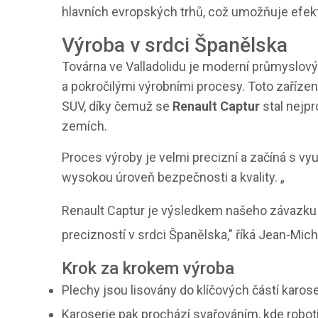
hlavních evropských trhů, což umožňuje efekti
Výroba v srdci Španělska
Továrna ve Valladolidu je moderní průmyslov
a pokročilými výrobními procesy. Toto zařízen
SUV, díky čemuž se
Renault Captur
stal nejp
zemích.
Proces výroby je velmi precizní a začíná s vyu
wysokou úroveň bezpečnosti a kvality. „
Renault Captur je výsledkem našeho závazku k 
precizností v srdci Španělska," říká Jean-Miche
Krok za krokem výroba
Plechy jsou lisovány do klíčových částí karose
Karoserie pak prochází svařováním, kde robot