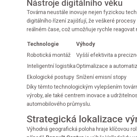
Nástroje digitálního věku
Továrna neustále inovuje nejen fyzickou techno
digitálního řízení zajišťují, že veškeré proce
reálném čase, což umožňuje rychle reagovat na
Technologie
Výhody
Robotická montáž
Vyšší efektivita a preciz
Inteligentní logistika
Optimalizace a automatiz
Ekologické postupy
Snížení emisní stopy
Díky těmto technologickým vylepšením továrn
výroby, ale také centrem inovace a udržitelno
automobilového průmyslu.
Strategická lokalizace v
Výhodná geografická poloha hraje klíčovou r