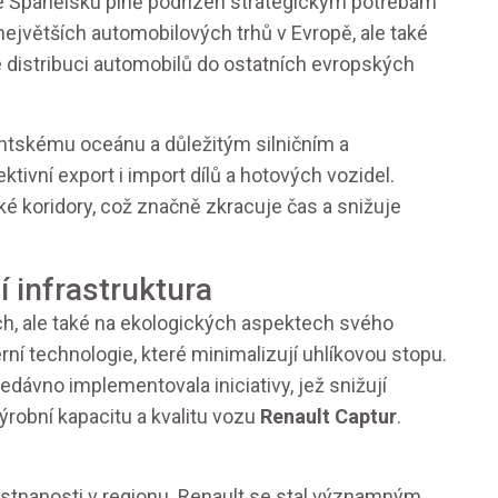
ve Španělsku plně podřízen strategickým potřebám
ejvětších automobilových trhů v Evropě, ale také
 distribuci automobilů do ostatních evropských
lantskému oceánu a důležitým silničním a
tivní export i import dílů a hotových vozidel.
ké koridory, což značně zkracuje čas a snižuje
 infrastruktura
ch, ale také na ekologických aspektech svého
rní technologie, které minimalizují uhlíkovou stopu.
edávno implementovala iniciativy, jež snižují
ýrobní kapacitu a kvalitu vozu
Renault Captur
.
ěstnanosti v regionu. Renault se stal významným