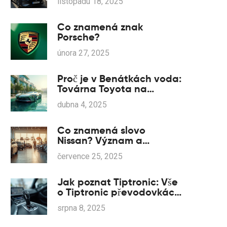
listopadu 18, 2025
Co znamená znak
Porsche?
února 27, 2025
Proč je v Benátkách voda:
Továrna Toyota na
kolesách?
dubna 4, 2025
Co znamená slovo
Nissan? Význam a
zajímavosti o značce
července 25, 2025
Nissan
Jak poznat Tiptronic: Vše
o Tiptronic převodovkách
a jak je rozpoznat
srpna 8, 2025