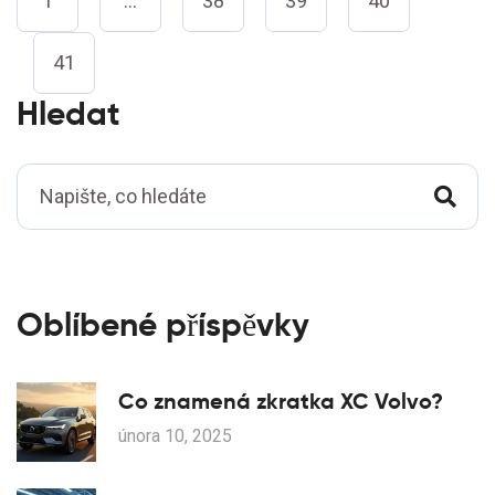
1
…
38
39
40
41
Hledat
Oblíbené příspěvky
Co znamená zkratka XC Volvo?
února 10, 2025