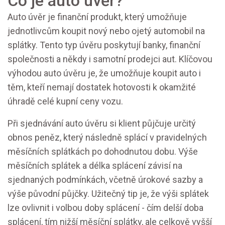
Co je auto úvěr?
Auto úvěr je finanční produkt, který umožňuje
jednotlivcům koupit nový nebo ojetý automobil na
splátky. Tento typ úvěru poskytují banky, finanční
společnosti a někdy i samotní prodejci aut. Klíčovou
výhodou auto úvěru je, že umožňuje koupit auto i
těm, kteří nemají dostatek hotovosti k okamžité
úhradě celé kupní ceny vozu.
Při sjednávání auto úvěru si klient půjčuje určitý
obnos peněz, který následně splácí v pravidelných
měsíčních splátkách po dohodnutou dobu. Výše
měsíčních splátek a délka splácení závisí na
sjednaných podmínkách, včetně úrokové sazby a
výše původní půjčky. Užitečný tip je, že výši splátek
lze ovlivnit i volbou doby splácení - čím delší doba
splácení, tím nižší měsíční splátky, ale celkově vyšší