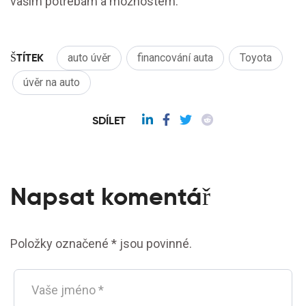
vašim potřebám a možnostem.
ŠTÍTEK
auto úvěr
financování auta
Toyota
úvěr na auto
SDÍLET
Napsat komentář
Položky označené * jsou povinné.