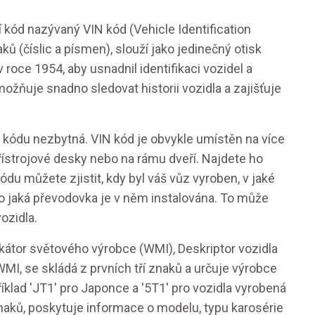
í kód nazývaný VIN kód (Vehicle Identification
ů (číslic a písmen), slouží jako jedinečný otisk
 roce 1954, aby usnadnil identifikaci vozidel a
ožňuje snadno sledovat historii vozidla a zajišťuje
N kódu nezbytná. VIN kód je obvykle umístěn na více
přístrojové desky nebo na rámu dveří. Najdete ho
du můžete zjistit, kdy byl váš vůz vyroben, v jaké
o jaká převodovka je v něm instalována. To může
ozidla.
ifikátor světového výrobce (WMI), Deskriptor vozidla
, WMI, se skládá z prvních tří znaků a určuje výrobce
íklad 'JT1' pro Japonce a '5T1' pro vozidla vyrobená
znaků, poskytuje informace o modelu, typu karosérie