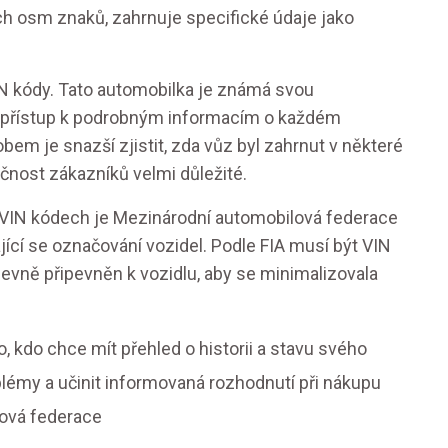
ních osm znaků, zahrnuje specifické údaje jako
IN kódy. Tato automobilka je známá svou
 mít přístup k podrobným informacím o každém
em je snazší zjistit, zda vůz byl zahrnut v některé
ečnost zákazníků velmi důležité.
 VIN kódech je Mezinárodní automobilová federace
kající se označování vozidel. Podle FIA musí být VIN
pevně připevněn k vozidlu, aby se minimalizovala
 kdo chce mít přehled o historii a stavu svého
oblémy a učinit informovaná rozhodnutí při nákupu
lová federace