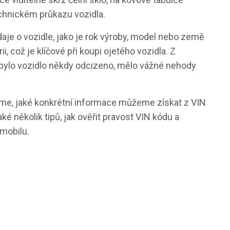
echnickém průkazu vozidla.
daje o vozidle, jako je rok výroby, model nebo země
i, což je klíčové při koupi ojetého vozidla. Z
a bylo vozidlo někdy odcizeno, mělo vážné nehody
áme, jaké konkrétní informace můžeme získat z VIN
ké několik tipů, jak ověřit pravost VIN kódu a
omobilu.