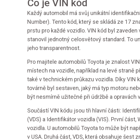
Co je VIN kód
Každý automobil má svůj unikátní identifikačn
Number). Tento kód, který se skládá ze 17 znak
prstu pro každé vozidlo. VIN kód byl zaveden v
stanovil jednotný celosvětový standard. To um
jeho transparentnost.
Pro majitele automobilů Toyota je znalost VI
místech na vozidle, například na levé straně 
také v technickém průkazu vozidla. Díky VIN kó
továrně byl sestaven, jaký má typ motoru neb
být nesmírně užitečné při údržbě a opravách v
Součástí VIN kódu jsou tři hlavní části: Ident
(VDS) a Identifikátor vozidla (VIS). První část
vozidla. U automobilů Toyota to může být např
v USA. Druhá část, VDS, která obsahuje šest 