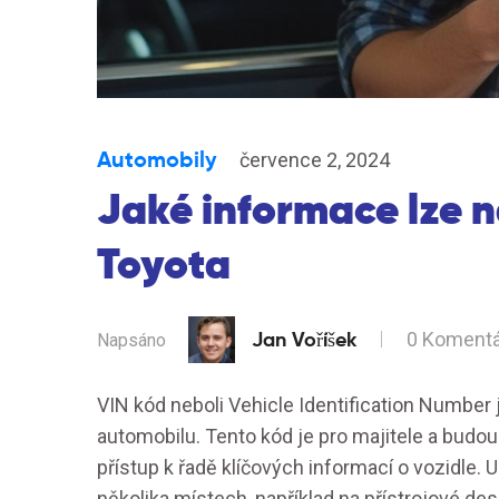
Automobily
července 2, 2024
Jaké informace lze n
Toyota
Jan Voříšek
0 Koment
Napsáno
VIN kód neboli Vehicle Identification Number 
automobilu. Tento kód je pro majitele a budou
přístup k řadě klíčových informací o vozidle.
několika místech, například na přístrojové des