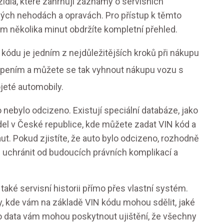
zidla, které zahrnují záznamy o servisních
dných nehodách a opravách. Pro přístup k těmto
 několika minut obdržíte kompletní přehled.
 kódu je jedním z nejdůležitějších kroků při nákupu
apením a můžete se tak vyhnout nákupu vozu s
ojeté automobily.
 nebylo odcizeno. Existují speciální databáze, jako
idel v České republice, kde můžete zadat VIN kód a
ut. Pokud zjistíte, že auto bylo odcizeno, rozhodně
 uchránit od budoucích právních komplikací a
aké servisní historii přímo přes vlastní systém.
oty, kde vám na základě VIN kódu mohou sdělit, jaké
to data vám mohou poskytnout ujištění, že všechny