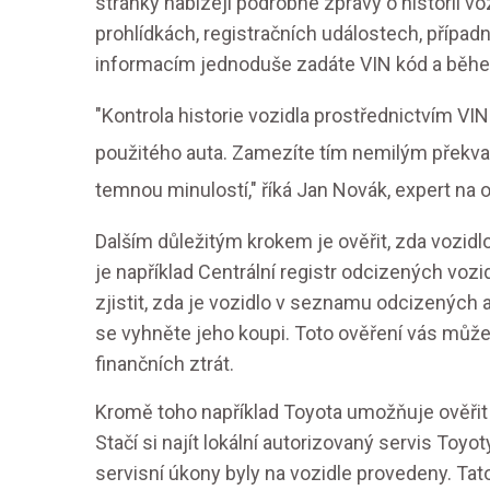
stránky nabízejí podrobné zprávy o historii vo
prohlídkách, registračních událostech, přípa
informacím jednoduše zadáte VIN kód a během
"Kontrola historie vozidla prostřednictvím VIN
použitého auta. Zamezíte tím nemilým překv
temnou minulostí," říká Jan Novák, expert na 
Dalším důležitým krokem je ověřit, zda vozidlo
je například Centrální registr odcizených voz
zjistit, zda je vozidlo v seznamu odcizených a
se vyhněte jeho koupi. Toto ověření vás může
finančních ztrát.
Kromě toho například Toyota umožňuje ověřit t
Stačí si najít lokální autorizovaný servis Toy
servisní úkony byly na vozidle provedeny. Ta