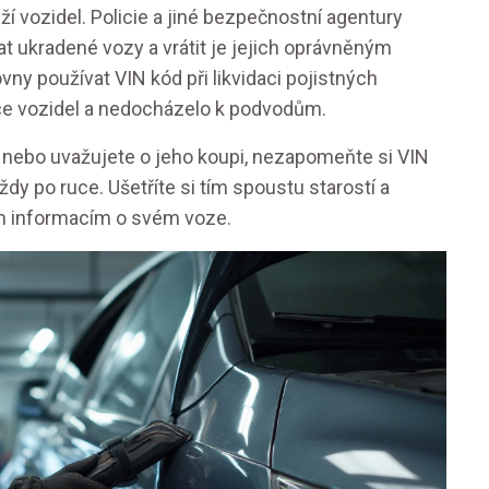
eží vozidel. Policie a jiné bezpečnostní agentury
t ukradené vozy a vrátit je jejich oprávněným
y používat VIN kód při likvidaci pojistných
kace vozidel a nedocházelo k podvodům.
 nebo uvažujete o jeho koupi, nezapomeňte si VIN
dy po ruce. Ušetříte si tím spoustu starostí a
tým informacím o svém voze.