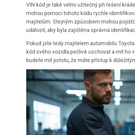
VIN kód je také velmi užitečný při řešení krád
mohou pomocí tohoto kódu rychle identifikova
majitelům. Stejným způsobem mohou pojišťovn
událostí, aby byla zajištěna správná identifi
Pokud jste tedy majitelem automobilu Toyota
kód svého vozidla pečlivě uschovat a mít ho vž
budete mít jistotu, že máte přístup k důleži