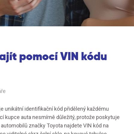
ajít pomocí VIN kódu
áře
je unikátní identifikační kód přidělený každému
cí kupce auta nesmírně důležitý, protože poskytuje
 U automobilů značky Toyota najdete VIN kód na
ce viditelné skrz čelní sklo, na kovové tabulce