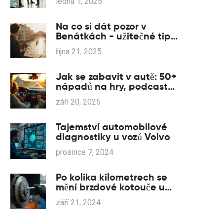
ledna 1, 2025
Na co si dát pozor v
Benátkách - užitečné tipy
pro bezpečný pobyt
října 21, 2025
Jak se zabavit v autě: 50+
nápadů na hry, podcasty
a rituály na cesty (2025)
září 20, 2025
Tajemství automobilové
diagnostiky u vozů Volvo
prosince 7, 2024
Po kolika kilometrech se
mění brzdové kotouče u
BMW?
září 21, 2024