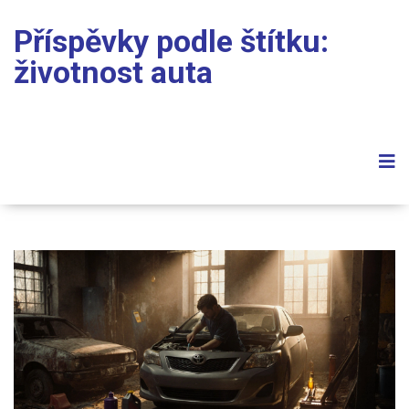
Příspěvky podle štítku:
životnost auta