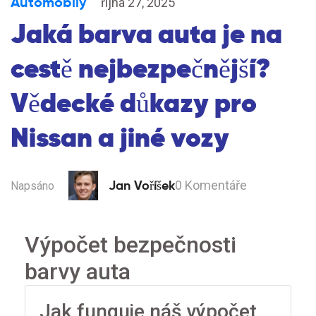
Automobily
října 27, 2025
Jaká barva auta je na
cestě nejbezpečnější?
Vědecké důkazy pro
Nissan a jiné vozy
Jan Voříšek
0 Komentáře
Napsáno
Výpočet bezpečnosti
barvy auta
Jak funguje náš výpočet