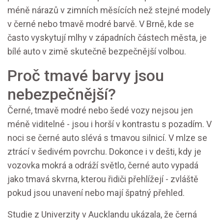
méně nárazů v zimních měsících než stejné modely
v černé nebo tmavě modré barvě. V Brně, kde se
často vyskytují mlhy v západních částech města, je
bílé auto v zimě skutečně bezpečnější volbou.
Proč tmavé barvy jsou
nebezpečnější?
Černé, tmavě modré nebo šedé vozy nejsou jen
méně viditelné - jsou i horší v kontrastu s pozadím. V
noci se černé auto slévá s tmavou silnicí. V mlze se
ztrácí v šedivém povrchu. Dokonce i v dešti, kdy je
vozovka mokrá a odráží světlo, černé auto vypadá
jako tmavá skvrna, kterou řidiči přehlížejí - zvláště
pokud jsou unavení nebo mají špatný přehled.
Studie z Univerzity v Aucklandu ukázala, že černá