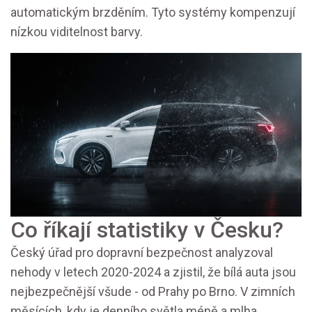
automatickým brzděním. Tyto systémy kompenzují
nízkou viditelnost barvy.
Co říkají statistiky v Česku?
Český úřad pro dopravní bezpečnost analyzoval
nehody v letech 2020-2024 a zjistil, že bílá auta jsou
nejbezpečnější všude - od Prahy po Brno. V zimních
měsících, kdy je denního světla méně a mlha