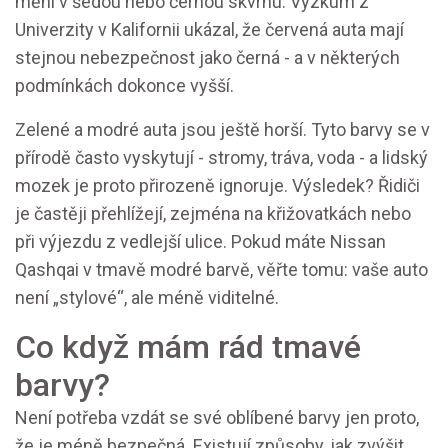
mění v šedou nebo černou skvrnu. Výzkum z
Univerzity v Kalifornii ukázal, že červená auta mají
stejnou nebezpečnost jako černá - a v některých
podmínkách dokonce vyšší.
Zelené a modré auta jsou ještě horší. Tyto barvy se v
přírodě často vyskytují - stromy, tráva, voda - a lidský
mozek je proto přirozeně ignoruje. Výsledek? Řidiči
je častěji přehlížejí, zejména na křižovatkách nebo
při výjezdu z vedlejší ulice. Pokud máte Nissan
Qashqai v tmavě modré barvě, věřte tomu: vaše auto
není „stylové“, ale méně viditelné.
Co když mám rád tmavé
barvy?
Není potřeba vzdát se své oblíbené barvy jen proto,
že je méně bezpečná. Existují způsoby, jak zvýšit