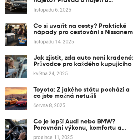
najeto? Pravda o najetí u
Mercedes-Benz
listopadu 6, 2025
Co si uvařit na cesty? Praktické
nápady pro cestování s Nissanem
listopadu 14, 2025
Jak zjistit, zda auto není kradené:
Průvodce pro každého kupujícího
května 24, 2025
Toyota: Z jakého státu pochází a
co jste možná netušili
června 8, 2025
Co je lepší Audi nebo BMW?
Porovnání výkonu, komfortu a
hodnoty
prosince 11, 2025