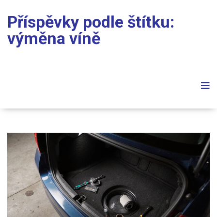
Příspěvky podle štítku:
výměna víně