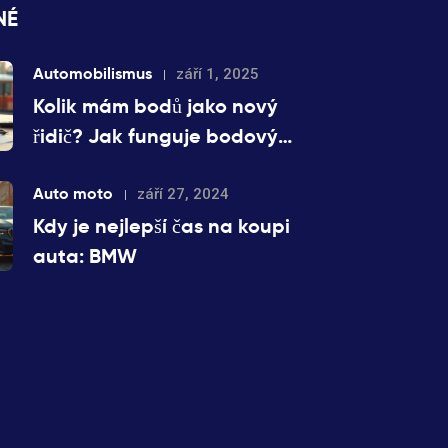
NÉ
Automobilismus
září 1, 2025
Kolik mám bodů jako nový
řidič? Jak funguje bodový
systém v roce 2025 a jak si
body zkontrolovat
Auto moto
září 27, 2024
Kdy je nejlepší čas na koupi
auta: BMW