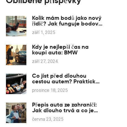
Oblíbené příspěvky
Kolik mám bodů jako nový
řidič? Jak funguje bodový
systém v roce 2025 a jak
září 1, 2025
si body zkontrolovat
Kdy je nejlepší čas na
koupi auta: BMW
září 27, 2024
Co jíst před dlouhou
cestou autem? Praktické
rady pro pohodlnou jízdu
prosince 18, 2025
Přepis auta ze zahraničí:
Jak dlouho trvá a co je
potřeba vědět?
června 23, 2025