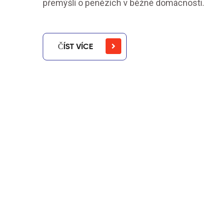
přemýšlí o penězích v běžné domácnosti.
ČÍST VÍCE