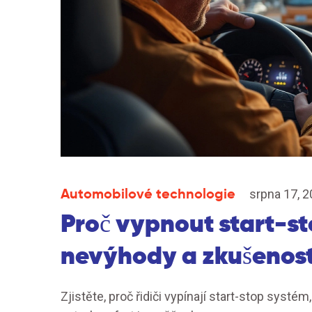
Automobilové technologie
srpna 17, 
Proč vypnout start-s
nevýhody a zkušenost
Zjistěte, proč řidiči vypínají start-stop systém