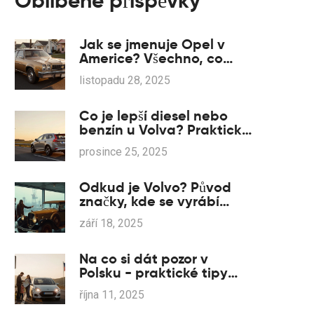
Oblíbené příspěvky
Jak se jmenuje Opel v
Americe? Všechno, co
potřebujete vědět o
listopadu 28, 2025
značce v USA
Co je lepší diesel nebo
benzín u Volva? Praktické
srovnání pro české
prosince 25, 2025
vlastníky
Odkud je Volvo? Původ
značky, kde se vyrábí
dnes a kdo ji vlastní
září 18, 2025
(2025)
Na co si dát pozor v
Polsku - praktické tipy
pro české turisty
října 11, 2025