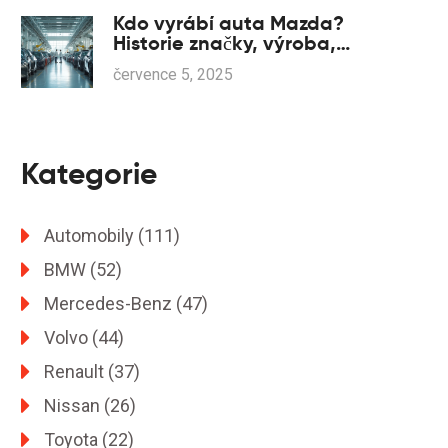
Kdo vyrábí auta Mazda?
Historie značky, výroba,
zajímavosti a kde se
července 5, 2025
montují vozy Mazda
Kategorie
Automobily
(111)
BMW
(52)
Mercedes-Benz
(47)
Volvo
(44)
Renault
(37)
Nissan
(26)
Toyota
(22)