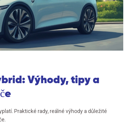
ybrid: Výhody, tipy a
iče
yplatí. Praktické rady, reálné výhody a důležité
če.