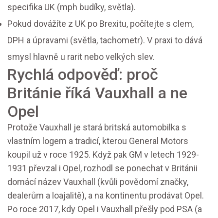
specifika UK (mph budíky, světla).
Pokud dovážíte z UK po Brexitu, počítejte s clem,
DPH a úpravami (světla, tachometr). V praxi to dává
smysl hlavně u rarit nebo velkých slev.
Rychlá odpověď: proč
Británie říká Vauxhall a ne
Opel
Protože Vauxhall je stará britská automobilka s
vlastním logem a tradicí, kterou General Motors
koupil už v roce 1925. Když pak GM v letech 1929-
1931 převzal i Opel, rozhodl se ponechat v Británii
domácí název Vauxhall (kvůli povědomí značky,
dealerům a loajalitě), a na kontinentu prodávat Opel.
Po roce 2017, kdy Opel i Vauxhall přešly pod PSA (a