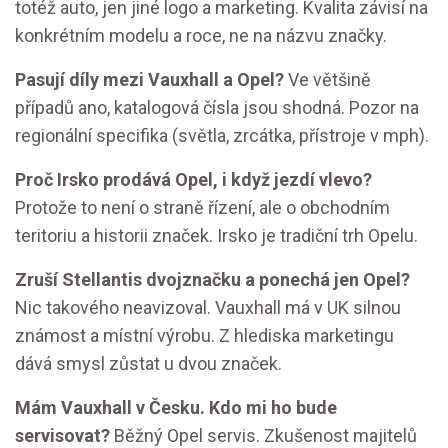
totéž auto, jen jiné logo a marketing. Kvalita závisí na
konkrétním modelu a roce, ne na názvu značky.
Pasují díly mezi Vauxhall a Opel?
Ve většině
případů ano, katalogová čísla jsou shodná. Pozor na
regionální specifika (světla, zrcátka, přístroje v mph).
Proč Irsko prodává Opel, i když jezdí vlevo?
Protože to není o straně řízení, ale o obchodním
teritoriu a historii značek. Irsko je tradiční trh Opelu.
Zruší Stellantis dvojznačku a ponechá jen Opel?
Nic takového neavizoval. Vauxhall má v UK silnou
známost a místní výrobu. Z hlediska marketingu
dává smysl zůstat u dvou značek.
Mám Vauxhall v Česku. Kdo mi ho bude
servisovat?
Běžný Opel servis. Zkušenost majitelů