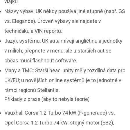
vlajku.
Názvy výbav: UK někdy používá jiné stupně (např. GS
vs. Elegance). Úroveň výbavy ale najdete v
techničáku a VIN reportu.
Jazyk systému: UK auta mívají angličtinu a jednotky
v mílích; přepnete v menu, ale u starších aut se
občas musí flashnout software.
Mapy a TMC: Starší head‑unity měly rozdílná data pro
UK/EU; u novějších online systémů je to jednotné v
rámci regionů Stellantis.
Příklady z praxe (aby to nebyla teorie)
Vauxhall Corsa 1.2 Turbo 74 kW (F‑generace) vs.
Opel Corsa 1.2 Turbo 74 kW: stejný motor (EB2),