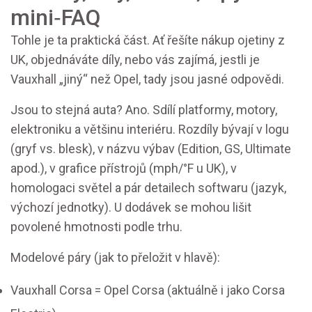
mini‑FAQ
Tohle je ta praktická část. Ať řešíte nákup ojetiny z
UK, objednáváte díly, nebo vás zajímá, jestli je
Vauxhall „jiný“ než Opel, tady jsou jasné odpovědi.
Jsou to stejná auta? Ano. Sdílí platformy, motory,
elektroniku a většinu interiéru. Rozdíly bývají v logu
(gryf vs. blesk), v názvu výbav (Edition, GS, Ultimate
apod.), v grafice přístrojů (mph/°F u UK), v
homologaci světel a pár detailech softwaru (jazyk,
výchozí jednotky). U dodávek se mohou lišit
povolené hmotnosti podle trhu.
Modelové páry (jak to přeložit v hlavě):
Vauxhall Corsa = Opel Corsa (aktuálně i jako Corsa