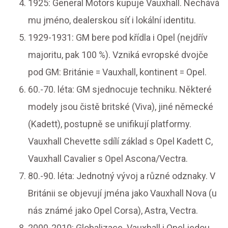
1925: General Motors kupuje Vauxhall. Nechává
mu jméno, dealerskou síť i lokální identitu.
1929-1931: GM bere pod křídla i Opel (nejdřív
majoritu, pak 100 %). Vzniká evropské dvojče
pod GM: Británie = Vauxhall, kontinent = Opel.
60.-70. léta: GM sjednocuje techniku. Některé
modely jsou čistě britské (Viva), jiné německé
(Kadett), postupně se unifikují platformy.
Vauxhall Chevette sdílí základ s Opel Kadett C,
Vauxhall Cavalier s Opel Ascona/Vectra.
80.-90. léta: Jednotný vývoj a různé odznaky. V
Británii se objevují jména jako Vauxhall Nova (u
nás známé jako Opel Corsa), Astra, Vectra.
2000-2010: Globalizace. Vauxhall i Opel jedou