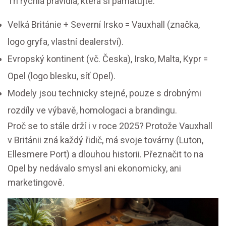
Tři rychlá pravidla, která si pamatujte:
Velká Británie + Severní Irsko = Vauxhall (značka,
logo gryfa, vlastní dealerství).
Evropský kontinent (vč. Česka), Irsko, Malta, Kypr =
Opel (logo blesku, síť Opel).
Modely jsou technicky stejné, pouze s drobnými
rozdíly ve výbavě, homologaci a brandingu.
Proč se to stále drží i v roce 2025? Protože Vauxhall
v Británii zná každý řidič, má svoje továrny (Luton,
Ellesmere Port) a dlouhou historii. Přeznačit to na
Opel by nedávalo smysl ani ekonomicky, ani
marketingově.