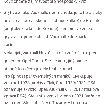
Když chcete zajímavost pro hospodský kvíz
Gryf ve znaku Vauxhallu není náhoda: je to heraldický
odkaz na normanského šlechtice Fulk(e) de Breauté
(anglicky Fawkes de Breauté). Ten měl ve znaku
gryfa a dal jméno oblasti Vauxhall, kde značka
začínala.
Někdejší „Vauxhall Nova“ je u nás známá jako první
generace Opel Corsa. Stejné auto, jiný badge -
přesně to, o čem je celý tenhle příběh.
Pro úplnost pár ověřitelných milníků: GM kupuje
Vauxhall 1925 (archivy GM), Opel 1929/1931. PSA
oznamuje akvizici Opel/Vauxhall 6. 3. 2017 (tisková
zpráva PSA). Stellantis vzniká v lednu 2021 (veřejné
oznámení Stellantis N.V.). Továrny v Lutonu a