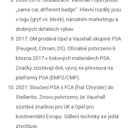
„same car, different badge“. Hlavní rozdíly jsou
v logu (gryf vs. blesk), národním marketingu a
drobných detailech výbav.
2017: GM prodává Opel a Vauxhall skupině PSA
(Peugeot, Citroën, DS). Oficiálně potvrzeno 6.
března 2017 v tiskových materiálech PSA.
Značky zůstávají dvě, vývoj se přesouvá na
platformy PSA (EMP2/CMP).
2021: Sloučení PSA s FCA (Fiat Chrysler) do
Stellantis. Znovu potvrzeno, že Vauxhall
zůstává značkou pro UK a Opel pro
kontinentální Evropu. Sdílení techniky se ještě
zrychluje.