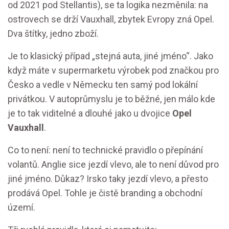
od 2021 pod Stellantis), se ta logika nezměnila: na
ostrovech se drží Vauxhall, zbytek Evropy zná Opel.
Dva štítky, jedno zboží.
Je to klasický případ „stejná auta, jiné jméno“. Jako
když máte v supermarketu výrobek pod značkou pro
Česko a vedle v Německu ten samý pod lokální
privátkou. V autoprůmyslu je to běžné, jen málo kde
je to tak viditelné a dlouhé jako u dvojice
Opel
Vauxhall
.
Co to není: není to technické pravidlo o přepínání
volantů. Anglie sice jezdí vlevo, ale to není důvod pro
jiné jméno. Důkaz? Irsko taky jezdí vlevo, a přesto
prodává Opel. Tohle je čistě branding a obchodní
území.