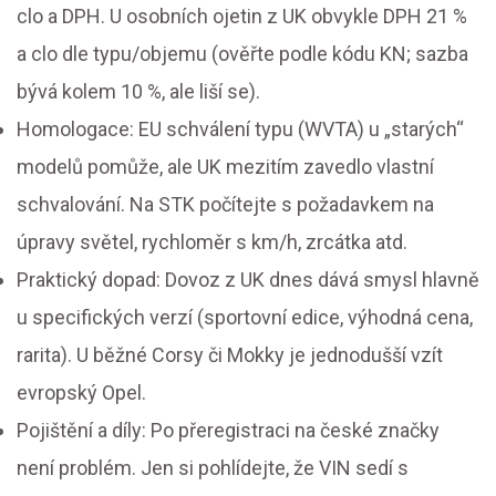
clo a DPH. U osobních ojetin z UK obvykle DPH 21 %
a clo dle typu/objemu (ověřte podle kódu KN; sazba
bývá kolem 10 %, ale liší se).
Homologace: EU schválení typu (WVTA) u „starých“
modelů pomůže, ale UK mezitím zavedlo vlastní
schvalování. Na STK počítejte s požadavkem na
úpravy světel, rychloměr s km/h, zrcátka atd.
Praktický dopad: Dovoz z UK dnes dává smysl hlavně
u specifických verzí (sportovní edice, výhodná cena,
rarita). U běžné Corsy či Mokky je jednodušší vzít
evropský Opel.
Pojištění a díly: Po přeregistraci na české značky
není problém. Jen si pohlídejte, že VIN sedí s