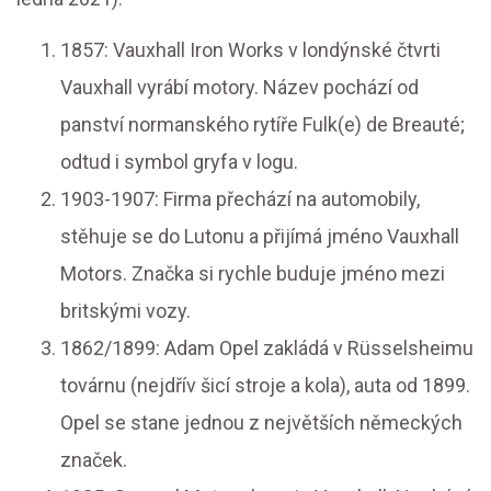
1857: Vauxhall Iron Works v londýnské čtvrti
Vauxhall vyrábí motory. Název pochází od
panství normanského rytíře Fulk(e) de Breauté;
odtud i symbol gryfa v logu.
1903-1907: Firma přechází na automobily,
stěhuje se do Lutonu a přijímá jméno Vauxhall
Motors. Značka si rychle buduje jméno mezi
britskými vozy.
1862/1899: Adam Opel zakládá v Rüsselsheimu
továrnu (nejdřív šicí stroje a kola), auta od 1899.
Opel se stane jednou z největších německých
značek.