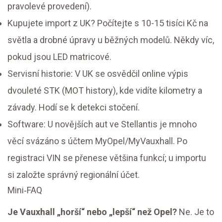
pravolevé provedení).
Kupujete import z UK? Počítejte s 10-15 tisíci Kč na
světla a drobné úpravy u běžných modelů. Někdy víc,
pokud jsou LED matricové.
Servisní historie: V UK se osvědčil online výpis
dvouleté STK (MOT history), kde vidíte kilometry a
závady. Hodí se k detekci stočení.
Software: U novějších aut ve Stellantis je mnoho
věcí svázáno s účtem MyOpel/MyVauxhall. Po
registraci VIN se přenese většina funkcí; u importu
si založte správný regionální účet.
Mini‑FAQ
Je Vauxhall „horší“ nebo „lepší“ než Opel?
Ne. Je to