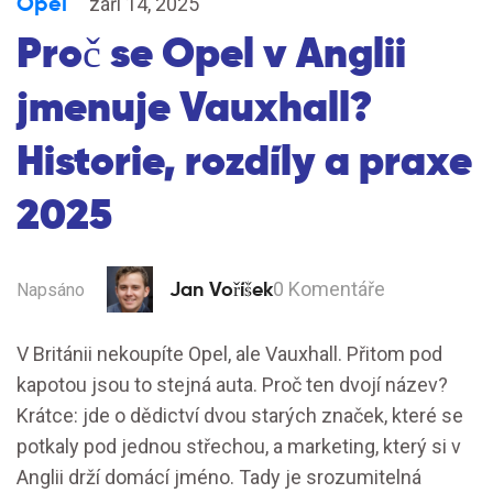
Opel
září 14, 2025
Proč se Opel v Anglii
jmenuje Vauxhall?
Historie, rozdíly a praxe
2025
Jan Voříšek
0 Komentáře
Napsáno
V Británii nekoupíte Opel, ale Vauxhall. Přitom pod
kapotou jsou to stejná auta. Proč ten dvojí název?
Krátce: jde o dědictví dvou starých značek, které se
potkaly pod jednou střechou, a marketing, který si v
Anglii drží domácí jméno. Tady je srozumitelná