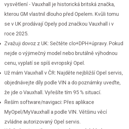
vysvětlení - Vauxhall je historická britská značka,
kterou GM vlastnil dlouho před Opelem. Kvůli tomu
se v UK prodávají Opely pod značkou Vauxhall i v
roce 2025.
Zvažuji dovoz z UK: Sečtěte clo+DPH+úpravy. Pokud
nejde o výjimečný model nebo brutálně výhodnou
cenu, vyplatí se spíš evropský Opel.
Už mám Vauxhall v ČR: Najděte nejbližší Opel servis,
objednávejte díly podle VIN a do poznámky uveďte,
že jde o Vauxhall. Vyřešíte tím 95 % situací.
Řeším software/navigaci: Přes aplikace
MyOpel/MyVauxhall a podle VIN. Většinu věcí
zvládne autorizovaný Opel servis.