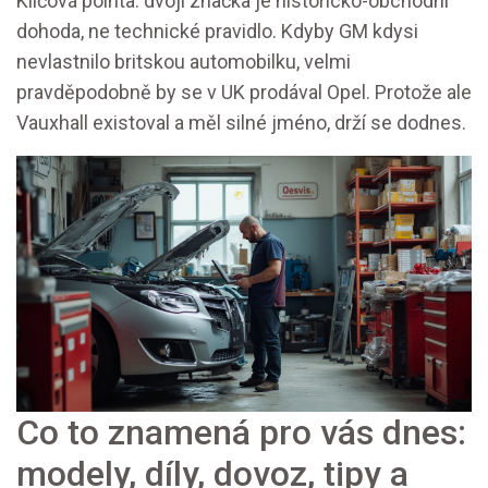
Klíčová pointa: dvojí značka je historicko-obchodní
dohoda, ne technické pravidlo. Kdyby GM kdysi
nevlastnilo britskou automobilku, velmi
pravděpodobně by se v UK prodával Opel. Protože ale
Vauxhall existoval a měl silné jméno, drží se dodnes.
Co to znamená pro vás dnes:
modely, díly, dovoz, tipy a