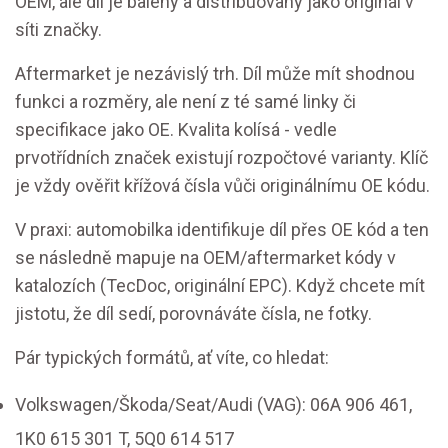
OEM, ale díl je balený a distribuovaný jako originál v
síti značky.
Aftermarket je nezávislý trh. Díl může mít shodnou
funkci a rozměry, ale není z té samé linky či
specifikace jako OE. Kvalita kolísá - vedle
prvotřídních značek existují rozpočtové varianty. Klíč
je vždy ověřit křížová čísla vůči originálnímu OE kódu.
V praxi: automobilka identifikuje díl přes OE kód a ten
se následně mapuje na OEM/aftermarket kódy v
katalozích (TecDoc, originální EPC). Když chcete mít
jistotu, že díl sedí, porovnáváte čísla, ne fotky.
Pár typických formátů, ať víte, co hledat:
Volkswagen/Škoda/Seat/Audi (VAG): 06A 906 461,
1K0 615 301 T, 5Q0 614 517