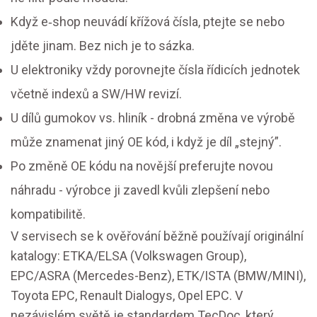
Když e‑shop neuvádí křížová čísla, ptejte se nebo
jděte jinam. Bez nich je to sázka.
U elektroniky vždy porovnejte čísla řídicích jednotek
včetně indexů a SW/HW revizí.
U dílů gumokov vs. hliník - drobná změna ve výrobě
může znamenat jiný OE kód, i když je díl „stejný”.
Po změně OE kódu na novější preferujte novou
náhradu - výrobce ji zavedl kvůli zlepšení nebo
kompatibilitě.
V servisech se k ověřování běžně používají originální
katalogy: ETKA/ELSA (Volkswagen Group),
EPC/ASRA (Mercedes-Benz), ETK/ISTA (BMW/MINI),
Toyota EPC, Renault Dialogys, Opel EPC. V
nezávislém světě je standardem TecDoc, který