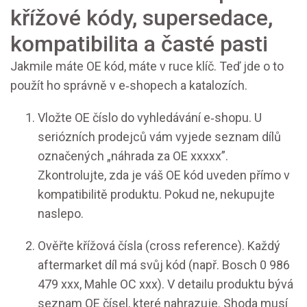
křížové kódy, supersedace,
kompatibilita a časté pasti
Jakmile máte OE kód, máte v ruce klíč. Teď jde o to
použít ho správně v e‑shopech a katalozích.
Vložte OE číslo do vyhledávání e‑shopu. U
seriózních prodejců vám vyjede seznam dílů
označených „náhrada za OE xxxxx”.
Zkontrolujte, zda je váš OE kód uveden přímo v
kompatibilitě produktu. Pokud ne, nekupujte
naslepo.
Ověřte křížová čísla (cross reference). Každý
aftermarket díl má svůj kód (např. Bosch 0 986
479 xxx, Mahle OC xxx). V detailu produktu bývá
seznam OE čísel, které nahrazuje. Shoda musí