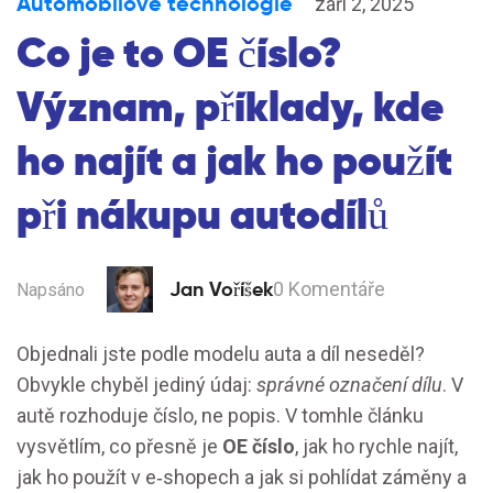
Automobilové technologie
září 2, 2025
Co je to OE číslo?
Význam, příklady, kde
ho najít a jak ho použít
při nákupu autodílů
Jan Voříšek
0 Komentáře
Napsáno
Objednali jste podle modelu auta a díl neseděl?
Obvykle chyběl jediný údaj:
správné označení dílu
. V
autě rozhoduje číslo, ne popis. V tomhle článku
vysvětlím, co přesně je
OE číslo
, jak ho rychle najít,
jak ho použít v e‑shopech a jak si pohlídat záměny a