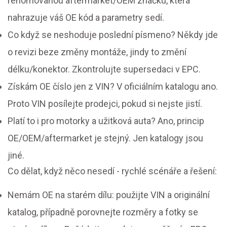
renomovanou aftermarket/OEM značku, která
nahrazuje váš OE kód a parametry sedí.
Co když se neshoduje poslední písmeno? Někdy jde
o revizi beze změny montáže, jindy to změní
délku/konektor. Zkontrolujte supersedaci v EPC.
Získám OE číslo jen z VIN? V oficiálním katalogu ano.
Proto VIN posílejte prodejci, pokud si nejste jistí.
Platí to i pro motorky a užitková auta? Ano, princip
OE/OEM/aftermarket je stejný. Jen katalogy jsou
jiné.
Co dělat, když něco nesedí - rychlé scénáře a řešení:
Nemám OE na starém dílu: použijte VIN a originální
katalog, případně porovnejte rozměry a fotky se