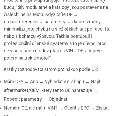
budují díly modulárně a katalogy jsou postavené na
číslech, ne na textu. Když ctíte OE →
cross‑reference → parametry → datum změny,
minimalizujete chybu i u složitějších aut po faceliftu
nebo s bohatou výbavou. Takhle postupují i
profesionální dílenské systémy a to je důvod, proč
se v servisech nejdřív ptají na VIN a OE, a teprve
potom na „rok a motor”.
Krátký rozhodovací strom pro nákup podle OE:
Mám OE? → Ano → Vyhledat v e‑shopu → Najít
aftermarket/OEM, který tento OE nahrazuje →
Potvrdit parametry → Objednat.
Nemám OE, ale mám VIN? → Ověřit v EPC → Získat