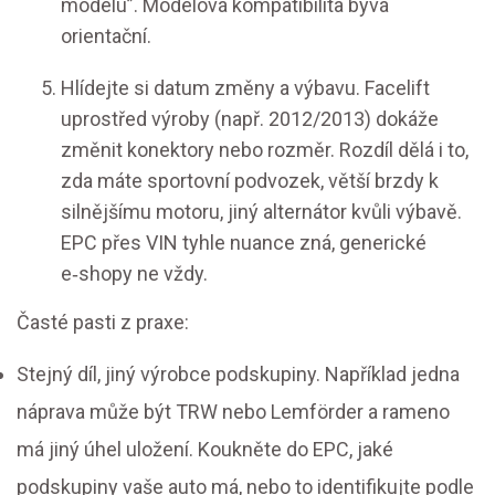
modelu”. Modelová kompatibilita bývá
orientační.
Hlídejte si datum změny a výbavu. Facelift
uprostřed výroby (např. 2012/2013) dokáže
změnit konektory nebo rozměr. Rozdíl dělá i to,
zda máte sportovní podvozek, větší brzdy k
silnějšímu motoru, jiný alternátor kvůli výbavě.
EPC přes VIN tyhle nuance zná, generické
e‑shopy ne vždy.
Časté pasti z praxe:
Stejný díl, jiný výrobce podskupiny. Například jedna
náprava může být TRW nebo Lemförder a rameno
má jiný úhel uložení. Koukněte do EPC, jaké
podskupiny vaše auto má, nebo to identifikujte podle