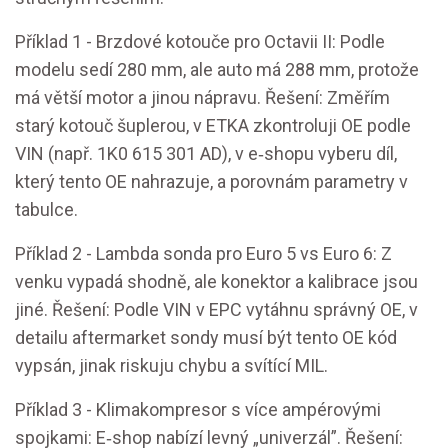
Příklad 1 - Brzdové kotouče pro Octavii II: Podle
modelu sedí 280 mm, ale auto má 288 mm, protože
má větší motor a jinou nápravu. Řešení: Změřím
starý kotouč šuplerou, v ETKA zkontroluji OE podle
VIN (např. 1K0 615 301 AD), v e‑shopu vyberu díl,
který tento OE nahrazuje, a porovnám parametry v
tabulce.
Příklad 2 - Lambda sonda pro Euro 5 vs Euro 6: Z
venku vypadá shodně, ale konektor a kalibrace jsou
jiné. Řešení: Podle VIN v EPC vytáhnu správný OE, v
detailu aftermarket sondy musí být tento OE kód
vypsán, jinak riskuju chybu a svítící MIL.
Příklad 3 - Klimakompresor s více ampérovými
spojkami: E‑shop nabízí levný „univerzál”. Řešení: