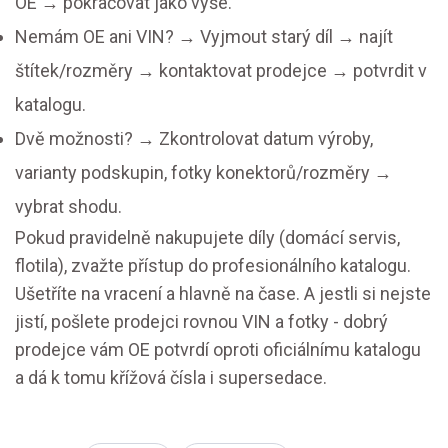
OE → pokračovat jako výše.
Nemám OE ani VIN? → Vyjmout starý díl → najít
štítek/rozměry → kontaktovat prodejce → potvrdit v
katalogu.
Dvě možnosti? → Zkontrolovat datum výroby,
varianty podskupin, fotky konektorů/rozměry →
vybrat shodu.
Pokud pravidelně nakupujete díly (domácí servis,
flotila), zvažte přístup do profesionálního katalogu.
Ušetříte na vracení a hlavně na čase. A jestli si nejste
jistí, pošlete prodejci rovnou VIN a fotky - dobrý
prodejce vám OE potvrdí oproti oficiálnímu katalogu
a dá k tomu křížová čísla i supersedace.