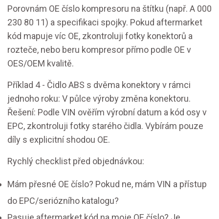
Porovnám OE číslo kompresoru na štítku (např. A 000
230 80 11) a specifikaci spojky. Pokud aftermarket
kód mapuje víc OE, zkontroluji fotky konektorů a
rozteče, nebo beru kompresor přímo podle OE v
OES/OEM kvalitě.
Příklad 4 - Čidlo ABS s dvěma konektory v rámci
jednoho roku: V půlce výroby změna konektoru.
Řešení: Podle VIN ověřím výrobní datum a kód osy v
EPC, zkontroluji fotky starého čidla. Vybírám pouze
díly s explicitní shodou OE.
Rychlý checklist před objednávkou:
Mám přesné OE číslo? Pokud ne, mám VIN a přístup
do EPC/seriózního katalogu?
Pasuje aftermarket kód na moje OE číslo? Je