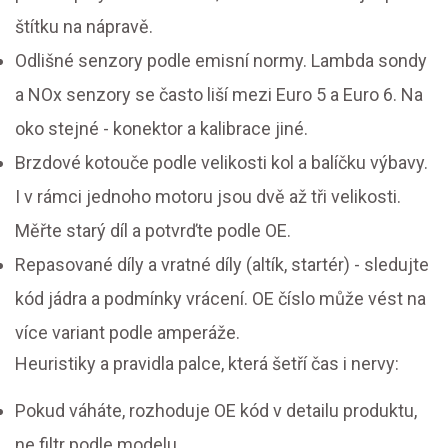
štítku na nápravě.
Odlišné senzory podle emisní normy. Lambda sondy
a NOx senzory se často liší mezi Euro 5 a Euro 6. Na
oko stejné - konektor a kalibrace jiné.
Brzdové kotouče podle velikosti kol a balíčku výbavy.
I v rámci jednoho motoru jsou dvě až tři velikosti.
Měřte starý díl a potvrďte podle OE.
Repasované díly a vratné díly (altík, startér) - sledujte
kód jádra a podmínky vrácení. OE číslo může vést na
více variant podle amperáže.
Heuristiky a pravidla palce, která šetří čas i nervy:
Pokud váháte, rozhoduje OE kód v detailu produktu,
ne filtr podle modelu.