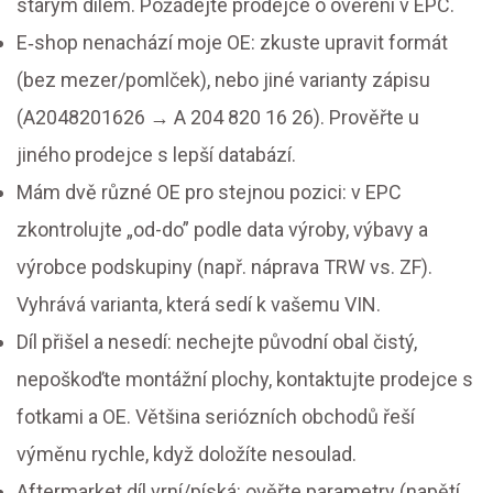
starým dílem. Požádejte prodejce o ověření v EPC.
E‑shop nenachází moje OE: zkuste upravit formát
(bez mezer/pomlček), nebo jiné varianty zápisu
(A2048201626 → A 204 820 16 26). Prověřte u
jiného prodejce s lepší databází.
Mám dvě různé OE pro stejnou pozici: v EPC
zkontrolujte „od-do” podle data výroby, výbavy a
výrobce podskupiny (např. náprava TRW vs. ZF).
Vyhrává varianta, která sedí k vašemu VIN.
Díl přišel a nesedí: nechejte původní obal čistý,
nepoškoďte montážní plochy, kontaktujte prodejce s
fotkami a OE. Většina seriózních obchodů řeší
výměnu rychle, když doložíte nesoulad.
Aftermarket díl vrní/píská: ověřte parametry (napětí,