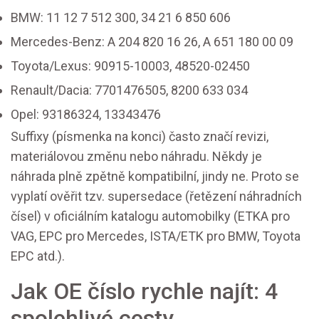
BMW: 11 12 7 512 300, 34 21 6 850 606
Mercedes-Benz: A 204 820 16 26, A 651 180 00 09
Toyota/Lexus: 90915-10003, 48520-02450
Renault/Dacia: 7701476505, 8200 633 034
Opel: 93186324, 13343476
Suffixy (písmenka na konci) často značí revizi,
materiálovou změnu nebo náhradu. Někdy je
náhrada plně zpětně kompatibilní, jindy ne. Proto se
vyplatí ověřit tzv. supersedace (řetězení náhradních
čísel) v oficiálním katalogu automobilky (ETKA pro
VAG, EPC pro Mercedes, ISTA/ETK pro BMW, Toyota
EPC atd.).
Jak OE číslo rychle najít: 4
spolehlivé cesty