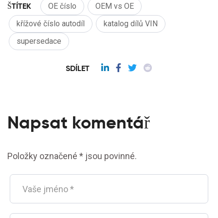
ŠTÍTEK
OE číslo
OEM vs OE
křížové číslo autodíl
katalog dílů VIN
supersedace
SDÍLET
Napsat komentář
Položky označené * jsou povinné.