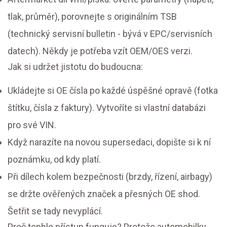
tlak, průměr), porovnejte s originálním TSB
(technický servisní bulletin - bývá v EPC/servisních
datech). Někdy je potřeba vzít OEM/OES verzi.
Jak si udržet jistotu do budoucna:
Ukládejte si OE čísla po každé úspěšné opravě (fotka
štítku, čísla z faktury). Vytvoříte si vlastní databázi
pro své VIN.
Když narazíte na novou supersedaci, dopište si k ní
poznámku, od kdy platí.
Při dílech kolem bezpečnosti (brzdy, řízení, airbagy)
se držte ověřených značek a přesných OE shod.
Šetřit se tady nevyplácí.
Proč tenhle přístup funguje? Protože automobilky