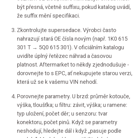
být přesná, včetně suffixu, pokud katalog uvádí,
že suffix mění specifikaci.
Zkontrolujte supersedace. Výrobci často
nahrazují stará OE čísla novým (např. 1K0 615
301 T → 5Q0 615 301). V oficiálním katalogu
uvidíte úplný řetězec náhrad a časovou
platnost. Aftermarket to někdy zjednodušuje -
dorovnejte to s EPC, ať nekupujete starou verzi,
která už se k vašemu VIN nehodí.
Porovnejte parametry. U brzd: průměr kotouče,
výška, tloušťka; u filtru: závit, výška; u ramene:
typ uložení, počet děr; u senzoru: tvar
konektoru, počet pinů. Když se parametry
neshodují, hledejte dál i když „pasuje podle