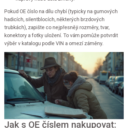
Pokud OE číslo na dílu chybí (typicky na gumových
hadicích, silentblocích, některých brzdových
trubkách), zapište co nejpřesněji rozměry, tvar,
konektory a fotky uložení. To vám pomůže potvrdit
výběr v katalogu podle VIN a omezí záměny.
Jak s OE číslem nakupovat: