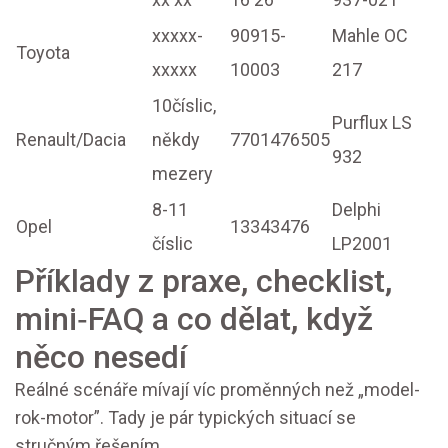
xxxxx-
90915-
Mahle OC
Toyota
xxxxx
10003
217
10číslic,
Purflux LS
Renault/Dacia
někdy
7701476505
932
mezery
8-11
Delphi
Opel
13343476
číslic
LP2001
Příklady z praxe, checklist,
mini‑FAQ a co dělat, když
něco nesedí
Reálné scénáře mívají víc proměnných než „model-
rok-motor”. Tady je pár typických situací se
stručným řešením.