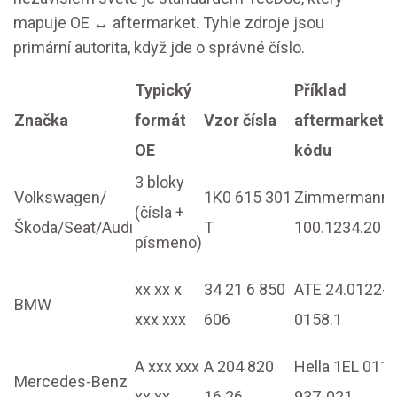
mapuje OE ↔ aftermarket. Tyhle zdroje jsou
primární autorita, když jde o správné číslo.
Typický
Příklad
Značka
formát
Vzor čísla
aftermarket
OE
kódu
3 bloky
Volkswagen/
1K0 615 301
Zimmermann
(čísla +
Škoda/Seat/Audi
T
100.1234.20
písmeno)
xx xx x
34 21 6 850
ATE 24.0122-
BMW
xxx xxx
606
0158.1
A xxx xxx
A 204 820
Hella 1EL 011
Mercedes-Benz
xx xx
16 26
937-021