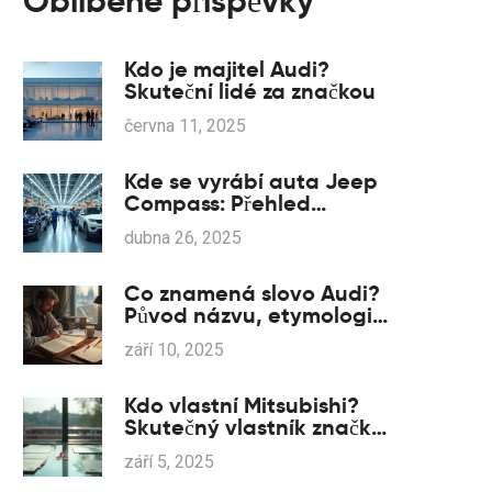
Oblíbené příspěvky
Kdo je majitel Audi?
Skuteční lidé za značkou
června 11, 2025
Kde se vyrábí auta Jeep
Compass: Přehled
továren a co znamenají
dubna 26, 2025
pro řidiče
Co znamená slovo Audi?
Původ názvu, etymologie
a příběh čtyř kruhů
září 10, 2025
Kdo vlastní Mitsubishi?
Skutečný vlastník značky
a Mitsubishi Motors (2025)
září 5, 2025