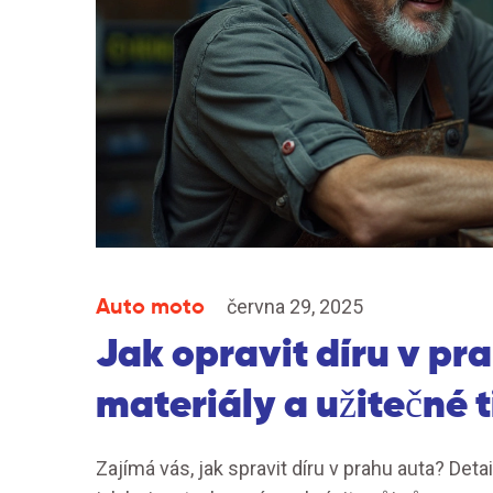
Auto moto
června 29, 2025
Jak opravit díru v pr
materiály a užitečné 
Zajímá vás, jak spravit díru v prahu auta? Deta