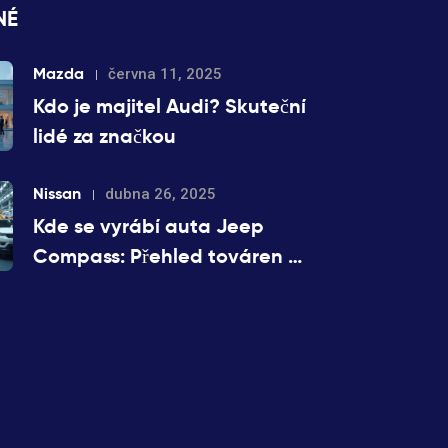
NÉ
Mazda
června 11, 2025
Kdo je majitel Audi? Skuteční
lidé za značkou
Nissan
dubna 26, 2025
Kde se vyrábí auta Jeep
Compass: Přehled továren a
co znamenají pro řidiče