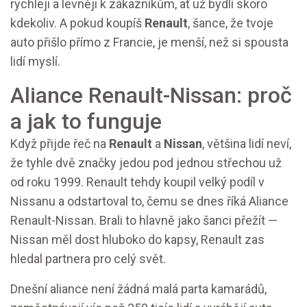
rychleji a levněji k zákazníkům, ať už bydlí skoro
kdekoliv. A pokud koupíš
Renault
, šance, že tvoje
auto přišlo přímo z Francie, je menší, než si spousta
lidí myslí.
Aliance Renault-Nissan: proč
a jak to funguje
Když přijde řeč na
Renault
a
Nissan
, většina lidí neví,
že tyhle dvě značky jedou pod jednou střechou už
od roku 1999. Renault tehdy koupil velký podíl v
Nissanu a odstartoval to, čemu se dnes říká Aliance
Renault-Nissan. Brali to hlavně jako šanci přežít —
Nissan měl dost hluboko do kapsy, Renault zas
hledal partnera pro celý svět.
Dnešní aliance není žádná malá parta kamarádů,