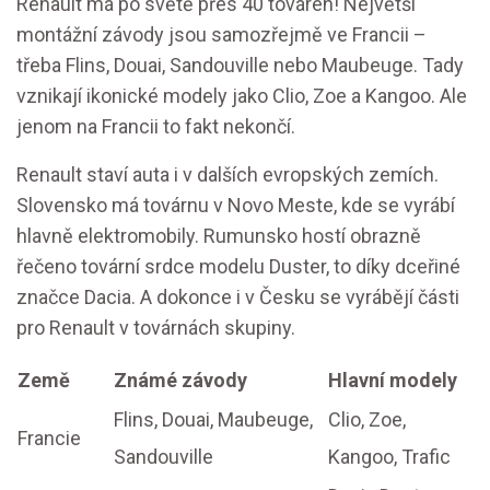
Renault má po světě přes 40 továren! Největší
montážní závody jsou samozřejmě ve Francii –
třeba Flins, Douai, Sandouville nebo Maubeuge. Tady
vznikají ikonické modely jako Clio, Zoe a Kangoo. Ale
jenom na Francii to fakt nekončí.
Renault staví auta i v dalších evropských zemích.
Slovensko má továrnu v Novo Meste, kde se vyrábí
hlavně elektromobily. Rumunsko hostí obrazně
řečeno tovární srdce modelu Duster, to díky dceřiné
značce Dacia. A dokonce i v Česku se vyrábějí části
pro Renault v továrnách skupiny.
Země
Známé závody
Hlavní modely
Flins, Douai, Maubeuge,
Clio, Zoe,
Francie
Sandouville
Kangoo, Trafic