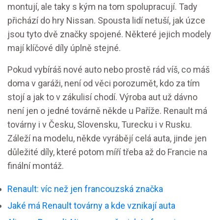
montují, ale taky s kým na tom spolupracují. Tady
přichází do hry Nissan. Spousta lidí netuší, jak úzce
jsou tyto dvě značky spojené. Některé jejich modely
mají klíčové díly úplně stejné.
Pokud vybíráš nové auto nebo prostě rád víš, co máš
doma v garáži, není od věci porozumět, kdo za tím
stojí a jak to v zákulisí chodí. Výroba aut už dávno
není jen o jedné továrně někde u Paříže. Renault má
továrny i v Česku, Slovensku, Turecku i v Rusku.
Záleží na modelu, někde vyrábějí celá auta, jinde jen
důležité díly, které potom míří třeba až do Francie na
finální montáž.
Renault: víc než jen francouzská značka
Jaké má Renault továrny a kde vznikají auta