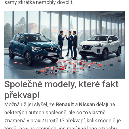
samy zkrátka nemohly dovolit.
Společné modely, které fakt
překvapí
Možná už jsi slyšel, že
Renault
a
Nissan
dělají na
některých autech společně, ale co to vlastně
znamená v praxi? Určitě tě překvapí, kolik modelů je
téměř na vlas stejných, jen mají jiné logo a trochu