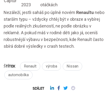
Captur
2023
otáčkách
Nezáleží, jestli saháš po úplně novém
Renaultu
nebo
starším typu – vždycky chtěj být v obraze a vybírej
podle reálných zkušeností, ne podle obrázku v
reklamě. A pokud máš v rodině děti jako já, oceníš
robustnější výbavu v bezpečnosti, kde Renault často
sbírá dobré výsledky v crash testech.
ŠTÍTEK
Renault
výroba
Nissan
automobilka
SDÍLET