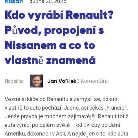
Nissan
dubna 20, 2025
Kdo vyrábí Renault?
Původ, propojení s
Nissanem a co to
vlastně znamená
Jan Voříšek
0 Komentáře
Napsáno
Vezmi si klíče od Renaultu a zamysli se, odkud
vlastně to auto pochází. Jasně, asi čekáš „Francie“.
Jenže pravda je mnohem zajímavější. Renault totiž
auta vyrábí po celém světě – od Evropy po Jižní
Ameriku, dokonce i v Asii. A nejde jen o to, kde auta