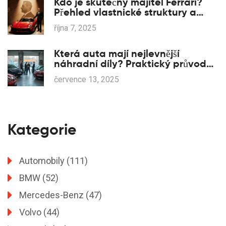
Kdo je skutečný majitel Ferrari?
Přehled vlastnické struktury a
klíčových akcionářů
října 7, 2025
Která auta mají nejlevnější
náhradní díly? Praktický průvodce
výběrem
července 13, 2025
Kategorie
Automobily
(111)
BMW
(52)
Mercedes-Benz
(47)
Volvo
(44)