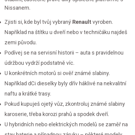
Nissanem.
Zjisti si, kde byl tvůj vybraný
Renault
vyroben.
Například na štítku u dveří nebo v techničáku najdeš
zemi původu.
Podívej se na servisní historii – auta s pravidelnou
údržbou vydrží podstatně víc.
U konkrétních motorů si ověř známé slabiny.
Například dCi dieselky byly dřív háklivé na nekvalitní
naftu a krátké trasy.
Pokud kupuješ ojetý vůz, zkontroluj známé slabiny
karoserie, třeba korozi prahů a spodek dveří.
U hybridních nebo elektrických modelů se zaměř na
stav baterie a případnou záruku – některé modely