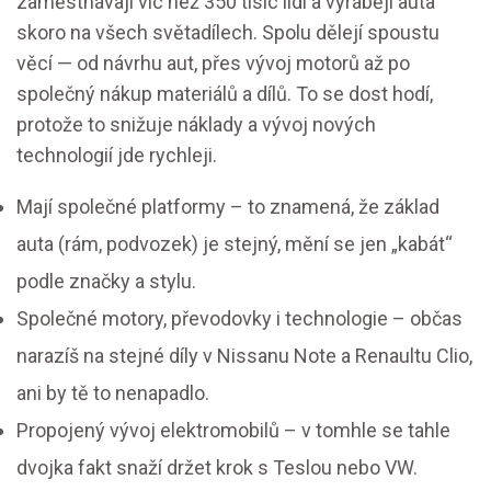
zaměstnávají víc než 350 tisíc lidí a vyrábějí auta
skoro na všech světadílech. Spolu dělejí spoustu
věcí — od návrhu aut, přes vývoj motorů až po
společný nákup materiálů a dílů. To se dost hodí,
protože to snižuje náklady a vývoj nových
technologií jde rychleji.
Mají společné platformy – to znamená, že základ
auta (rám, podvozek) je stejný, mění se jen „kabát“
podle značky a stylu.
Společné motory, převodovky i technologie – občas
narazíš na stejné díly v Nissanu Note a Renaultu Clio,
ani by tě to nenapadlo.
Propojený vývoj elektromobilů – v tomhle se tahle
dvojka fakt snaží držet krok s Teslou nebo VW.