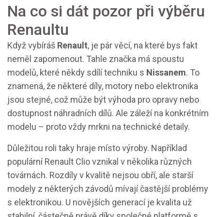
Na co si dát pozor při výběru
Renaultu
Když vybíráš
Renault
, je pár věcí, na které bys fakt
neměl zapomenout. Tahle značka má spoustu
modelů, které někdy sdílí techniku s
Nissanem
. To
znamená, že některé díly, motory nebo elektronika
jsou stejné, což může být výhoda pro opravy nebo
dostupnost náhradních dílů. Ale záleží na konkrétním
modelu – proto vždy mrkni na technické detaily.
Důležitou roli taky hraje místo výroby. Například
populární Renault Clio vznikal v několika různých
továrnách. Rozdíly v kvalitě nejsou obří, ale starší
modely z některých závodů mívají častější problémy
s elektronikou. U novějších generací je kvalita už
stabilní, částečně právě díky společné platformě s