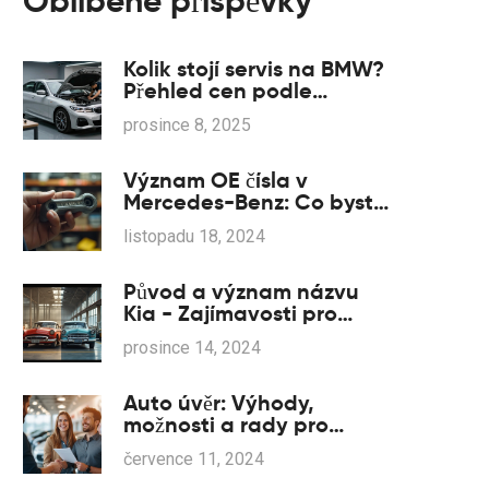
Oblíbené příspěvky
Kolik stojí servis na BMW?
Přehled cen podle
modelu a typu opravy
prosince 8, 2025
Význam OE čísla v
Mercedes-Benz: Co byste
měli vědět
listopadu 18, 2024
Původ a význam názvu
Kia - Zajímavosti pro
fanoušky Opel
prosince 14, 2024
Auto úvěr: Výhody,
možnosti a rady pro
financování vozu Toyota
července 11, 2024