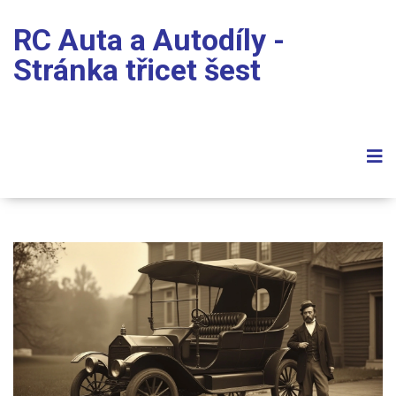
RC Auta a Autodíly -
Stránka třicet šest