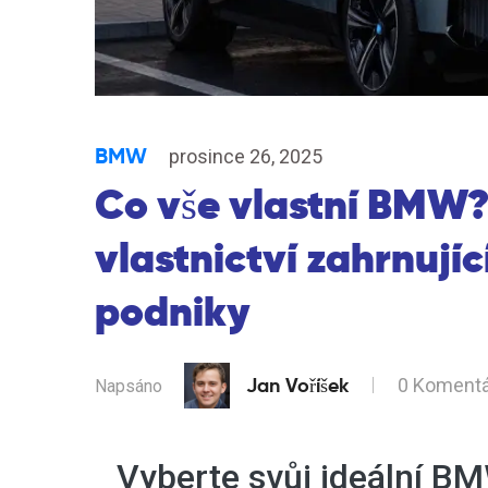
BMW
prosince 26, 2025
Co vše vlastní BMW?
vlastnictví zahrnujíc
podniky
Jan Voříšek
0 Koment
Napsáno
Vyberte svůj ideální B