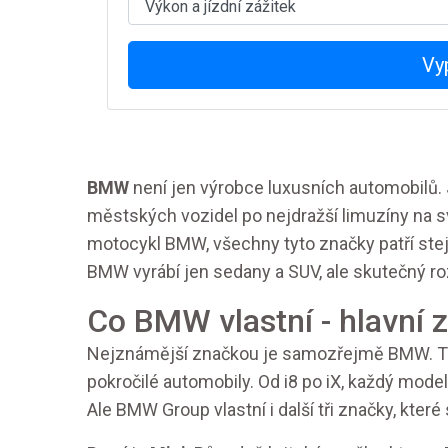
Vy
BMW
není jen výrobce luxusních automobilů. 
městských vozidel po nejdražší limuzíny na svě
motocykl BMW, všechny tyto značky patří stej
BMW vyrábí jen sedany a SUV, ale skutečný roz
Co BMW vlastní - hlavní 
Nejznámější značkou je samozřejmě BMW. Ta 
pokročilé automobily. Od i8 po iX, každý model
Ale BMW Group vlastní i další tři značky, které