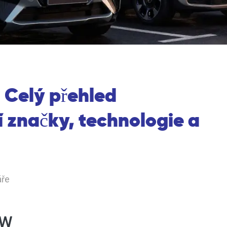
 Celý přehled
í značky, technologie a
áře
MW