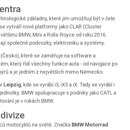
entra
hnologické základny, které jim umožňují být v čele.
e vytváří nové platformy jako CLAR (Cluster
 většinu BMW, Mini a Rolls-Royce od roku 2016.
mají společné podvozky, elektroniku a systémy.
(Česko), které se zaměřuje na software a
stém, který řídí všechny funkce auta - od navigace po
enýrů a je jedním z největších mimo Německo.
 v
Leipzig
, kde se vyrábí i3, iX3 a iX. Tady se vyrábí i
é jednotky. BMW spolupracuje s podniky jako CATL a
tování je v rukách BMW.
divize
bců motocyklů na světě. Značka
BMW Motorrad