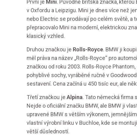
První je
Mini
. Původně britská značka, kterou
v Oxfordu a Leipzigu. Mini je dnes více než jen
nebo Electric se prodávají po celém světě, a
přepracovalo Mini na moderní, elektrickou zn
klasický vzhled.
Druhou značkou je
Rolls-Royce
. BMW ji koup
měl práva na název „Rolls-Royce“ pro automob
značkou od roku 2003. Rolls-Royce Phantom, C
pohyblivé sochy, vyráběné ručně v Goodwoodu
sestavení. Cena začíná u 450 tisíc eur, ale něk
Třetí značkou je
Alpina
. Tato německá firma 
Nejde o oficiální značku BMW, ale BMW ji vlas
upravené BMW s větším výkonem, jemnějšími po
vlastní výrobní linku v Buchloe, kde se montuj
větší důsledností.