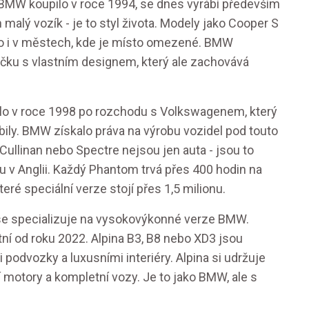
 BMW koupilo v roce 1994, se dnes vyrábí především
 malý vozík - je to styl života. Modely jako Cooper S
 to i v městech, kde je místo omezené. BMW
ačku s vlastním designem, který ale zachovává
ilo v roce 1998 po rozchodu s Volkswagenem, který
ily. BMW získalo práva na výrobu vozidel pod touto
ullinan nebo Spectre nejsou jen auta - jsou to
 v Anglii. Každý Phantom trvá přes 400 hodin na
teré speciální verze stojí přes 1,5 milionu.
se specializuje na vysokovýkonné verze BMW.
tní od roku 2022. Alpina B3, B8 nebo XD3 jsou
dvozky a luxusními interiéry. Alpina si udržuje
í motory a kompletní vozy. Je to jako BMW, ale s