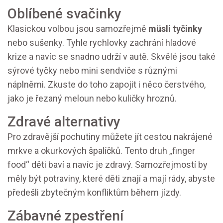
Oblíbené svačinky
Klasickou volbou jsou samozřejmě
müsli tyčinky
nebo sušenky. Tyhle rychlovky zachrání hladové
krize a navíc se snadno udrží v autě. Skvělé jsou také
sýrové tyčky nebo mini sendviče s různými
náplněmi. Zkuste do toho zapojit i něco čerstvého,
jako je řezaný meloun nebo kuličky hroznů.
Zdravé alternativy
Pro zdravější pochutiny můžete jít cestou nakrájené
mrkve a okurkových špalíčků. Tento druh „finger
food“ děti baví a navíc je zdravý. Samozřejmostí by
měly být potraviny, které děti znají a mají rády, abyste
předešli zbytečným konfliktům během jízdy.
Zábavné zpestření