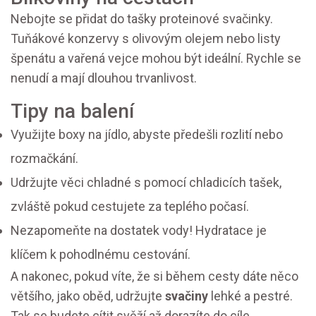
Nebojte se přidat do tašky proteinové svačinky.
Tuňákové konzervy s olivovým olejem nebo listy
špenátu a vařená vejce mohou být ideální. Rychle se
nenudí a mají dlouhou trvanlivost.
Tipy na balení
Využijte boxy na jídlo, abyste předešli rozlití nebo
rozmačkání.
Udržujte věci chladné s pomocí chladicích tašek,
zvláště pokud cestujete za teplého počasí.
Nezapomeňte na dostatek vody! Hydratace je
klíčem k pohodlnému cestování.
A nakonec, pokud víte, že si během cesty dáte něco
většího, jako oběd, udržujte
svačiny
lehké a pestré.
Tak se budete cítit svěží až dorazíte do cíle.