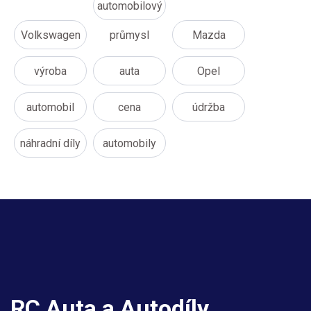
automobilový
Volkswagen
průmysl
Mazda
výroba
auta
Opel
automobil
cena
údržba
náhradní díly
automobily
RC Auta a Autodíly