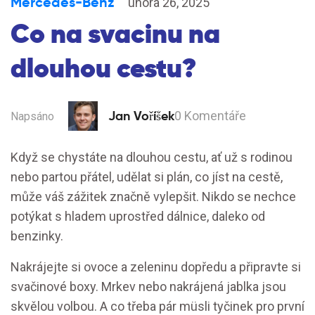
Mercedes-Benz
února 26, 2025
Co na svacinu na
dlouhou cestu?
Jan Voříšek
0 Komentáře
Napsáno
Když se chystáte na dlouhou cestu, ať už s rodinou
nebo partou přátel, udělat si plán, co jíst na cestě,
může váš zážitek značně vylepšit. Nikdo se nechce
potýkat s hladem uprostřed dálnice, daleko od
benzinky.
Nakrájejte si ovoce a zeleninu dopředu a připravte si
svačinové boxy. Mrkev nebo nakrájená jablka jsou
skvělou volbou. A co třeba pár müsli tyčinek pro první