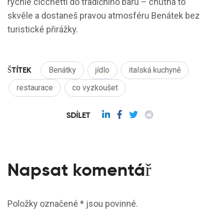
rychlé cicchetti do tradičního baru – chutná to
skvěle a dostaneš pravou atmosféru Benátek bez
turistické přirážky.
ŠTÍTEK
Benátky
jídlo
italská kuchyně
restaurace
co vyzkoušet
SDÍLET
Napsat komentář
Položky označené * jsou povinné.