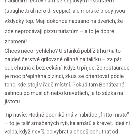
tradičním těstovinám se sépiovým inkoustem
(spaghetti al nero di seppia), ale mořské plody jsou
vždycky top. Mají dokonce napsáno na dveřích, že
zde neprodávají pizzu turistům – a to je dobré
znamení!
Chceš něco rychlého? U stánků poblíž trhu Rialto
najdeš čerstvé grilované olihně na talířku – za pár
eur, chutná a bez čekání. Když ti přijde, že restaurace
je moc přeplněná cizinci, zkus se orientovat podle
toho, kde stojí v řadě místní. Pokud tam Benátčané
sáhnou po mušlích nebo krevetách, je to sázka na
jistotu.
Tip navíc: Hodně podniků má v nabídce „fritto misto“
– to je talíř smažených ryb, kalamárů a krevet. Ideální
volba, když nevíš, co vybrat a chceš ochutnat od