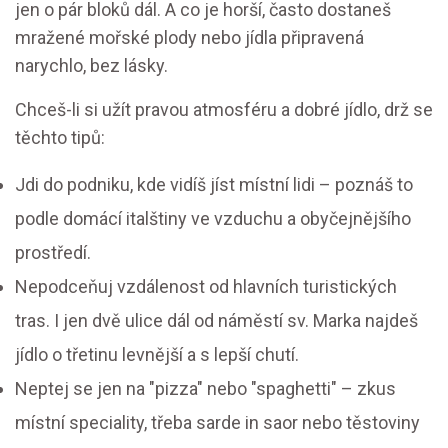
jen o pár bloků dál. A co je horší, často dostaneš
mražené mořské plody nebo jídla připravená
narychlo, bez lásky.
Chceš-li si užít pravou atmosféru a dobré jídlo, drž se
těchto tipů:
Jdi do podniku, kde vidíš jíst místní lidi – poznáš to
podle domácí italštiny ve vzduchu a obyčejnějšího
prostředí.
Nepodceňuj vzdálenost od hlavních turistických
tras. I jen dvě ulice dál od náměstí sv. Marka najdeš
jídlo o třetinu levnější a s lepší chutí.
Neptej se jen na "pizza" nebo "spaghetti" – zkus
místní speciality, třeba sarde in saor nebo těstoviny