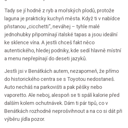
Tady se jí hodně z ryb a mořských plodů, protože
laguna je prakticky kuchyň města. Když ti v nabídce
přistanou „cicchetti“, neváhej – tyhle malé
jednohubky připomínají italské tapas a jsou ideální
ke sklence vína. A jestli chceš fakt něco
autentického, hledej podniky, kde sedí hlavně místní
a menu nepřepínají do deseti jazyků.
Jestli jsi v Benátkách autem, nezapomeň, že přímo
do historického centra se s Toyotou nedostaneš.
Auto necháš na parkovišti a pak pěšky nebo
vaporetto. Ale neboj, alespoň se ti spálí kalorie před
dalším kolem ochutnávek. Dám ti pár tipů, co v
Benátkách rozhodně neprošvihnout a na co si dát při
výběru jídla pozor.