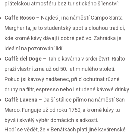
přátelskou atmosféru bez turistického šílenství:
Caffe Rosso
– Najdeš ji na náměstí Campo Santa
Margherita, je to studentský spot s dlouhou tradicí,
kde kromě kávy dávají i dobré pečivo. Zahrádka je
ideální na pozorování lidí.
Caffè del Doge
– Tahle kavárna v srdci čtvrti Rialto
praží vlastní zrna už od 50. let minulého století.
Pokud jsi kávový nadšenec, přijď ochutnat různé
druhy na filtr, espresso nebo i studené kávové drinky.
Caffè Lavena
– Další stálice přímo na náměstí San
Marco. Funguje už od roku 1750, a kromě kávy tu
bývá i skvělý výběr domácích sladkostí.
Hodí se vědět, že v Benátkách platí jiné kavárenské