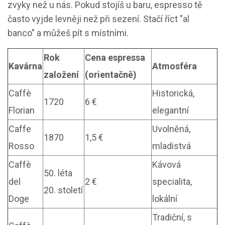
zvyky než u nás. Pokud stojíš u baru, espresso tě
často vyjde levněji než při sezení. Stačí říct "al
banco" a můžeš pít s místními.
Rok
Cena espressa
Kavárna
Atmosféra
založení
(orientačně)
Caffè
Historická,
1720
6 €
Florian
elegantní
Caffe
Uvolněná,
1870
1,5 €
Rosso
mladistvá
Caffè
Kávová
50. léta
del
2 €
specialita,
20. století
Doge
lokální
Tradiční, s