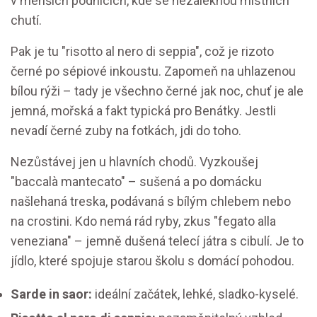
v menších podnicích, kde se nezaleknou místních
chutí.
Pak je tu "risotto al nero di seppia", což je rizoto
černé po sépiové inkoustu. Zapomeň na uhlazenou
bílou rýži – tady je všechno černé jak noc, chuť je ale
jemná, mořská a fakt typická pro Benátky. Jestli
nevadí černé zuby na fotkách, jdi do toho.
Nezůstávej jen u hlavních chodů. Vyzkoušej
"baccalà mantecato" – sušená a po domácku
našlehaná treska, podávaná s bílým chlebem nebo
na crostini. Kdo nemá rád ryby, zkus "fegato alla
veneziana" – jemně dušená telecí játra s cibulí. Je to
jídlo, které spojuje starou školu s domácí pohodou.
Sarde in saor:
ideální začátek, lehké, sladko-kyselé.