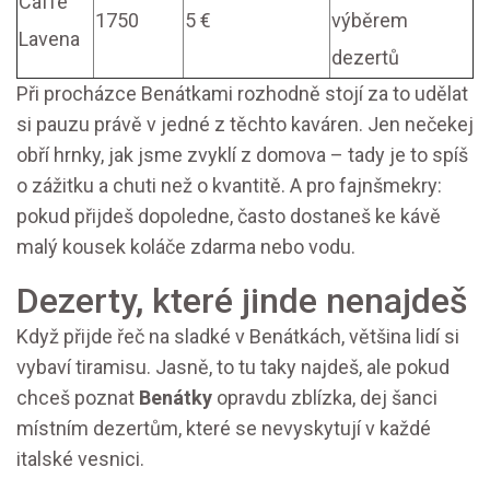
Caffè
1750
5 €
výběrem
Lavena
dezertů
Při procházce Benátkami rozhodně stojí za to udělat
si pauzu právě v jedné z těchto kaváren. Jen nečekej
obří hrnky, jak jsme zvyklí z domova – tady je to spíš
o zážitku a chuti než o kvantitě. A pro fajnšmekry:
pokud přijdeš dopoledne, často dostaneš ke kávě
malý kousek koláče zdarma nebo vodu.
Dezerty, které jinde nenajdeš
Když přijde řeč na sladké v Benátkách, většina lidí si
vybaví tiramisu. Jasně, to tu taky najdeš, ale pokud
chceš poznat
Benátky
opravdu zblízka, dej šanci
místním dezertům, které se nevyskytují v každé
italské vesnici.