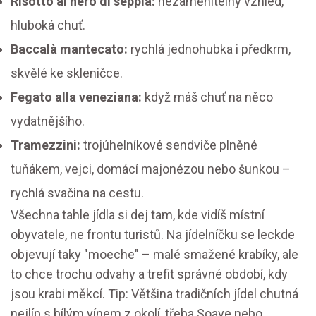
Risotto al nero di seppia:
nezaměnitelný vzhled,
hluboká chuť.
Baccalà mantecato:
rychlá jednohubka i předkrm,
skvělé ke skleničce.
Fegato alla veneziana:
když máš chuť na něco
vydatnějšího.
Tramezzini:
trojúhelníkové sendviče plněné
tuňákem, vejci, domácí majonézou nebo šunkou –
rychlá svačina na cestu.
Všechna tahle jídla si dej tam, kde vidíš místní
obyvatele, ne frontu turistů. Na jídelníčku se leckde
objevují taky "moeche" – malé smažené krabíky, ale
to chce trochu odvahy a trefit správné období, kdy
jsou krabi měkcí. Tip: Většina tradičních jídel chutná
nejlíp s bílým vínem z okolí, třeba Soave nebo