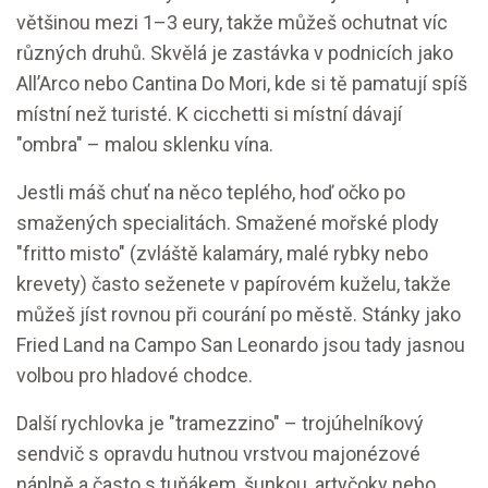
většinou mezi 1–3 eury, takže můžeš ochutnat víc
různých druhů. Skvělá je zastávka v podnicích jako
All’Arco nebo Cantina Do Mori, kde si tě pamatují spíš
místní než turisté. K cicchetti si místní dávají
"ombra" – malou sklenku vína.
Jestli máš chuť na něco teplého, hoď očko po
smažených specialitách. Smažené mořské plody
"fritto misto" (zvláště kalamáry, malé rybky nebo
krevety) často seženete v papírovém kuželu, takže
můžeš jíst rovnou při courání po městě. Stánky jako
Fried Land na Campo San Leonardo jsou tady jasnou
volbou pro hladové chodce.
Další rychlovka je "tramezzino" – trojúhelníkový
sendvič s opravdu hutnou vrstvou majonézové
náplně a často s tuňákem, šunkou, artyčoky nebo