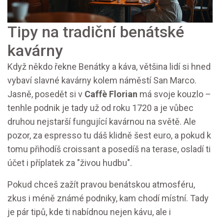
Tipy na tradiční benátské
kavárny
Když někdo řekne Benátky a káva, většina lidí si hned
vybaví slavné kavárny kolem náměstí San Marco.
Jasně, posedět si v
Caffè Florian
má svoje kouzlo –
tenhle podnik je tady už od roku 1720 a je vůbec
druhou nejstarší fungující kavárnou na světě. Ale
pozor, za espresso tu dáš klidně šest euro, a pokud k
tomu přihodíš croissant a posedíš na terase, osladí ti
účet i příplatek za "živou hudbu".
Pokud chceš zažít pravou benátskou atmosféru,
zkus i méně známé podniky, kam chodí místní. Tady
je pár tipů, kde ti nabídnou nejen kávu, ale i