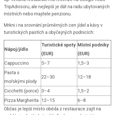
TripAdvisoru, ale nejlepší je dát na radu ubytovaných
místních nebo majitele penzionu.
Mrkni i na srovnání průměrných cen jídel a kávy v
turistických pastích a obyčejných podnicích:
Turistické spoty
Místní podniky
Nápoj/jídlo
(EUR)
(EUR)
Cappuccino
5–7
1,5–3
Pasta s
22–30
12–18
mořskými plody
Cicchetti (porce)
3–4
1,5–2
Pizza Margherita
12–15
6–8
Občas je lepší místo oběda z restaurace zajít na