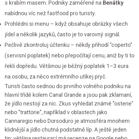
s krabím masem. Podniky zaměřené na
Benátky
nabídnou víc než fastfood pro turisty.
Prohlédni si menu – když obsahuje obrázky všech
jídel a několik jazyků, často je to varovný signál.
Pečlivě zkontroluj účtenku – někdy přihodí "coperto"
(servisní poplatek) nebo přepočítají cenu, aniž by ti to
řekli dopředu. Většinou je běžný poplatek 1–3 eura
na osobu, za něco extrémního utíkej pryč.
Turisti často sednou do prvního volného podniku na
hlavní třídě kolem Canal Grande a jsou pak zklamaní,
že jídlo nestojí za nic. Zkus vyhledat známé "osterie"
nebo "trattorie", například v oblastech jako
Cannaregio nebo Dorsoduro je atmosféra mnohem
klidnější a jídlo chutná podstatně líp. A ještě jeden
tip: většina restaurací má recenze na Google nebo