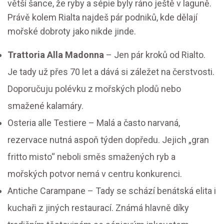
větší šance, že ryby a sépie byly ráno ještě v laguně.
Právě kolem Rialta najdeš pár podniků, kde dělají
mořské dobroty jako nikde jinde.
Trattoria Alla Madonna
– Jen pár kroků od Rialto.
Je tady už přes 70 let a dává si záležet na čerstvosti.
Doporučuju polévku z mořských plodů nebo
smažené kalamáry.
Osteria alle Testiere – Malá a často narvaná,
rezervace nutná aspoň týden dopředu. Jejich „gran
fritto misto“ neboli směs smažených ryb a
mořských potvor nemá v centru konkurenci.
Antiche Carampane – Tady se schází benátská elita i
kuchaři z jiných restaurací. Známá hlavně díky