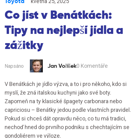
Toyota
května 25, 2025
Co jíst v Benátkách:
Tipy na nejlepší jídla a
zážitky
Jan Voříšek
0 Komentáře
Napsáno
V Benátkách je jídlo výzva, a to i pro někoho, kdo si
myslí, že zná italskou kuchyni jako své boty.
Zapomeň na ty klasické špagety carbonara nebo
capriciosu – Benátky jedou podle vlastních pravidel.
Pokud si chceš dát opravdu něco, co tu má tradici,
nechoď hned do prvního podniku s chechtajícím se
gondoliérem ve výloze.