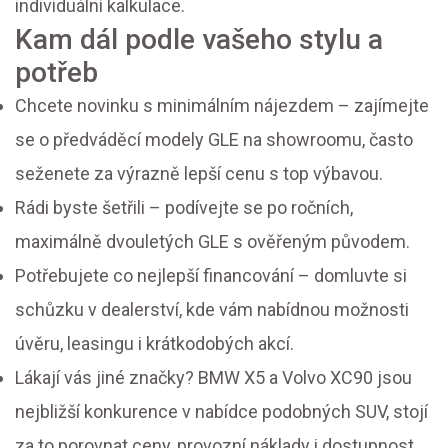
individuální kalkulace.
Kam dál podle vašeho stylu a
potřeb
Chcete novinku s minimálním nájezdem – zajímejte
se o předváděcí modely GLE na showroomu, často
seženete za výrazně lepší cenu s top výbavou.
Rádi byste šetřili – podívejte se po ročních,
maximálně dvouletých GLE s ověřeným původem.
Potřebujete co nejlepší financování – domluvte si
schůzku v dealerství, kde vám nabídnou možnosti
úvěru, leasingu i krátkodobých akcí.
Lákají vás jiné značky? BMW X5 a Volvo XC90 jsou
nejbližší konkurence v nabídce podobných SUV, stojí
za to porovnat ceny, provozní náklady i dostupnost