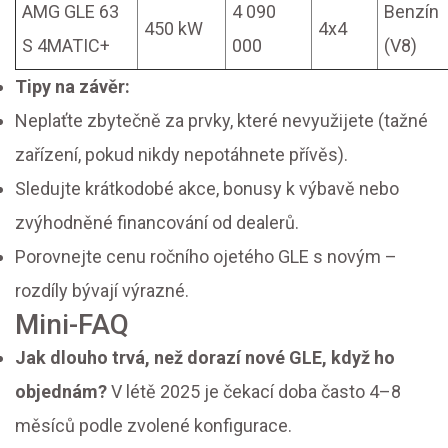
AMG GLE 63
4 090
Benzín
450 kW
4x4
S 4MATIC+
000
(V8)
Tipy na závěr:
Neplaťte zbytečně za prvky, které nevyužijete (tažné
zařízení, pokud nikdy nepotáhnete přívěs).
Sledujte krátkodobé akce, bonusy k výbavě nebo
zvýhodněné financování od dealerů.
Porovnejte cenu ročního ojetého GLE s novým –
rozdíly bývají výrazné.
Mini-FAQ
Jak dlouho trvá, než dorazí nové GLE, když ho
objednám?
V létě 2025 je čekací doba často 4–8
měsíců podle zvolené konfigurace.