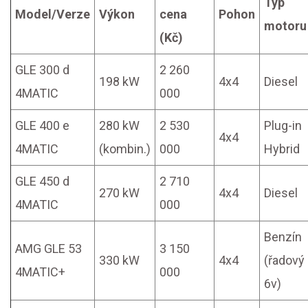
Typ
Model/Verze
Výkon
cena
Pohon
motoru
(Kč)
GLE 300 d
2 260
198 kW
4x4
Diesel
4MATIC
000
GLE 400 e
280 kW
2 530
Plug-in
4x4
4MATIC
(kombin.)
000
Hybrid
GLE 450 d
2 710
270 kW
4x4
Diesel
4MATIC
000
Benzín
AMG GLE 53
3 150
330 kW
4x4
(řadový
4MATIC+
000
6v)