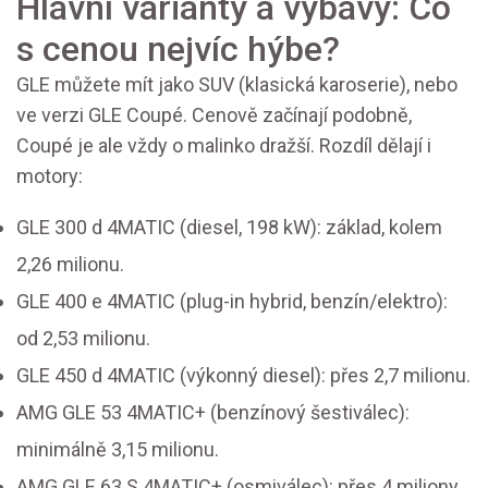
Hlavní varianty a výbavy: Co
s cenou nejvíc hýbe?
GLE můžete mít jako SUV (klasická karoserie), nebo
ve verzi GLE Coupé. Cenově začínají podobně,
Coupé je ale vždy o malinko dražší. Rozdíl dělají i
motory:
GLE 300 d 4MATIC (diesel, 198 kW): základ, kolem
2,26 milionu.
GLE 400 e 4MATIC (plug-in hybrid, benzín/elektro):
od 2,53 milionu.
GLE 450 d 4MATIC (výkonný diesel): přes 2,7 milionu.
AMG GLE 53 4MATIC+ (benzínový šestiválec):
minimálně 3,15 milionu.
AMG GLE 63 S 4MATIC+ (osmiválec): přes 4 miliony.