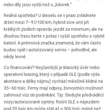
nebo díly jsou vyšší než u „lidovek.“
Reálná spotřeba? U dieselu se v praxi zvládnete
držet mezi 7–9 l/100 km, hybrid sice umí při
krátkých jízdách opravdu jezdit za minimum, ale na
dlouhou trasu berte v potaz i vyšší spotřebu s vybité
baterií. A prémiová značka znamená, že vám často
budou cpát i autorizovaný servis – pohodlné, ale
nikdy levné.
Co financování? Nejčastější je klasický úvěr nebo
operativní leasing, který v případě GLE (podle výše
akontace a délky nájmu) vychází měsíčně klidně na
35–60 tisíc. Firmy mají odpisy, živnostníci možnost
zahrnout vůz do podnikání. Tip: Sledujte předváděcí
vozy/autorizované ojetiny. Roční GLE s nájezdem
pod 20 tisíc km může stát až o 500 tisíc méně než