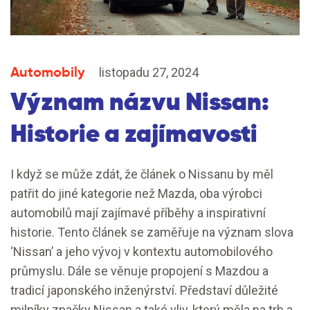
Automobily
listopadu 27, 2024
Význam názvu Nissan:
Historie a zajímavosti
I když se může zdát, že článek o Nissanu by měl
patřit do jiné kategorie než Mazda, oba výrobci
automobilů mají zajímavé příběhy a inspirativní
historie. Tento článek se zaměřuje na význam slova
‘Nissan’ a jeho vývoj v kontextu automobilového
průmyslu. Dále se věnuje propojení s Mazdou a
tradicí japonského inženýrství. Představí důležité
milníky značky Nissan a také vliv, který měla na trh a