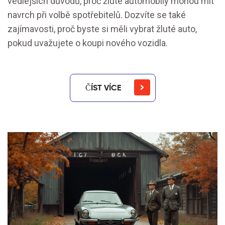
vedlejších důvodů, proč žluté automobily mohou mít
navrch při volbě spotřebitelů. Dozvíte se také
zajímavosti, proč byste si měli vybrat žluté auto,
pokud uvažujete o koupi nového vozidla.
ČÍST VÍCE