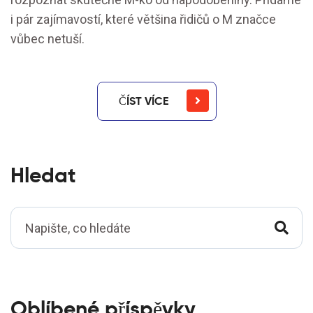
i pár zajímavostí, které většina řidičů o M značce
vůbec netuší.
ČÍST VÍCE
Hledat
Oblíbené příspěvky