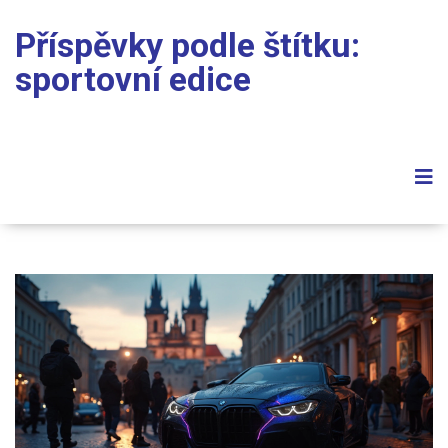
Příspěvky podle štítku:
sportovní edice