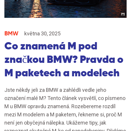
BMW
května 30, 2025
Co znamená M pod
značkou BMW? Pravda o
M paketech a modelech
Jste někdy jeli za BMW a zahlédli vedle jeho
označení malé M? Tento článek vysvětlí, co písmeno
M u BMW opravdu znamená. Rozebereme rozdíl
mezi M modelem a M paketem, řekneme si, proč M
není jen obyčejná nálepka. Ukážeme tipy, jak
rozpoznat skutečné M-ko od napodobeniny. Přidáme