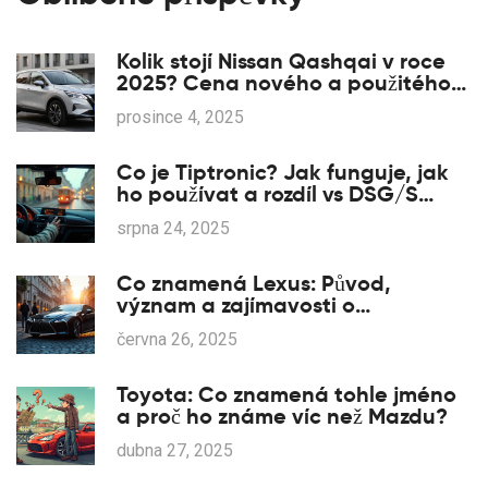
Kolik stojí Nissan Qashqai v roce
2025? Cena nového a použitého
modelu
prosince 4, 2025
Co je Tiptronic? Jak funguje, jak
ho používat a rozdíl vs DSG/S
tronic
srpna 24, 2025
Co znamená Lexus: Původ,
význam a zajímavosti o
automobilce
června 26, 2025
Toyota: Co znamená tohle jméno
a proč ho známe víc než Mazdu?
dubna 27, 2025