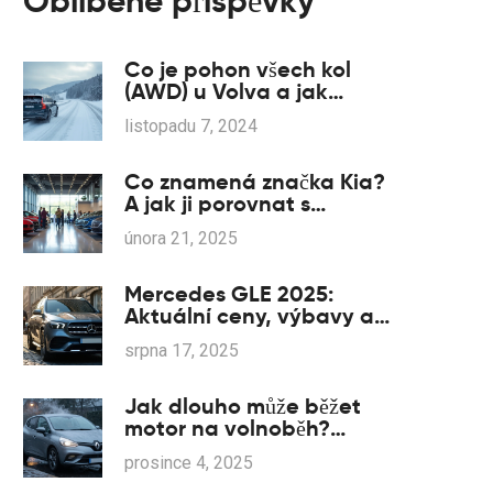
Oblíbené příspěvky
Co je pohon všech kol
(AWD) u Volva a jak
funguje?
listopadu 7, 2024
Co znamená značka Kia?
A jak ji porovnat s
nissanem
února 21, 2025
Mercedes GLE 2025:
Aktuální ceny, výbavy a
tipy pro nákup v Česku
srpna 17, 2025
Jak dlouho může běžet
motor na volnoběh?
Pravda o nebezpečí
prosince 4, 2025
dlouhého chodu na