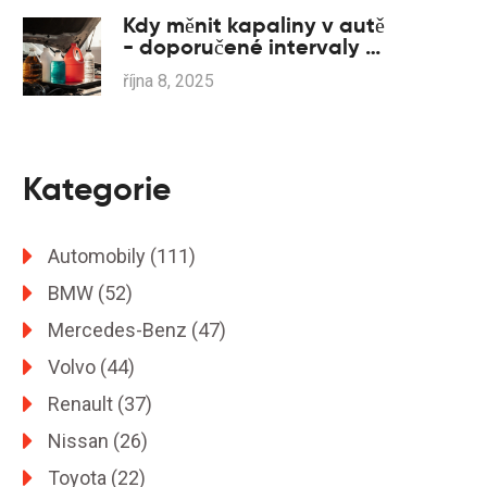
prázdný chod
Kdy měnit kapaliny v autě
- doporučené intervaly a
tipy
října 8, 2025
Kategorie
Automobily
(111)
BMW
(52)
Mercedes-Benz
(47)
Volvo
(44)
Renault
(37)
Nissan
(26)
Toyota
(22)