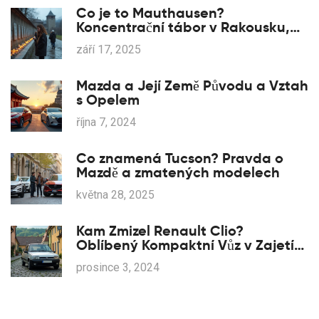
Co je to Mauthausen?
Koncentrační tábor v Rakousku,
čísla, historie a jak ho chápat
září 17, 2025
dnes
Mazda a Její Země Původu a Vztah
s Opelem
října 7, 2024
Co znamená Tucson? Pravda o
Mazdě a zmatených modelech
května 28, 2025
Kam Zmizel Renault Clio?
Oblíbený Kompaktní Vůz v Zajetí
Nových Trendů
prosince 3, 2024