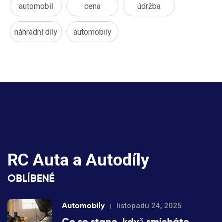
automobil
cena
údržba
náhradní díly
automobily
RC Auta a Autodíly
OBLÍBENÉ
Automobily
listopadu 24, 2025
Co se stane, když smícháte