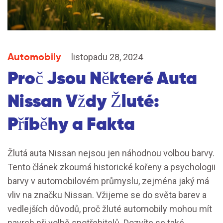
Automobily
listopadu 28, 2024
Proč Jsou Některé Auta
Nissan Vždy Žluté:
Příběhy a Fakta
Žlutá auta Nissan nejsou jen náhodnou volbou barvy.
Tento článek zkoumá historické kořeny a psychologii
barvy v automobilovém průmyslu, zejména jaký má
vliv na značku Nissan. Vžijeme se do světa barev a
vedlejších důvodů, proč žluté automobily mohou mít
navrch při volbě spotřebitelů. Dozvíte se také