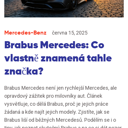
Mercedes-Benz
června 15, 2025
Brabus Mercedes: Co
vlastně znamená tahle
značka?
Brabus Mercedes není jen rychlejší Mercedes, ale
opravdový zážitek pro milovníky aut. Článek
vysvětluje, co dělá Brabus, proč je jejich práce
žádaná a kde najít jejich modely. Zjistíte, jak se
Brabus liší od běžných Mercedesů. Podělím se i o
tipy, jak poznat skutečný Brabus a na co si dát pozor