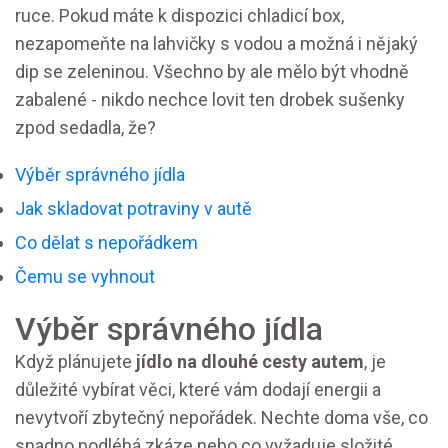
ruce. Pokud máte k dispozici chladicí box,
nezapomeňte na lahvičky s vodou a možná i nějaký
dip se zeleninou. Všechno by ale mělo být vhodně
zabalené - nikdo nechce lovit ten drobek sušenky
zpod sedadla, že?
Výběr správného jídla
Jak skladovat potraviny v autě
Co dělat s nepořádkem
Čemu se vyhnout
Výběr správného jídla
Když plánujete
jídlo na dlouhé cesty autem
, je
důležité vybírat věci, které vám dodají energii a
nevytvoří zbytečný nepořádek. Nechte doma vše, co
snadno podléhá zkáze nebo co vyžaduje složité