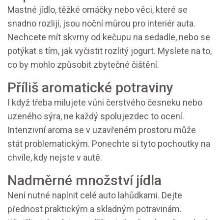
Mastné jídlo, těžké omáčky nebo věci, které se
snadno rozlijí, jsou noční můrou pro interiér auta.
Nechcete mít skvrny od kečupu na sedadle, nebo se
potýkat s tím, jak vyčistit rozlitý jogurt. Myslete na to,
co by mohlo způsobit zbytečné čištění.
Příliš aromatické potraviny
I když třeba milujete vůni čerstvého česneku nebo
uzeného sýra, ne každý spolujezdec to ocení.
Intenzivní aroma se v uzavřeném prostoru může
stát problematickým. Ponechte si tyto pochoutky na
chvíle, kdy nejste v autě.
Nadměrné množství jídla
Není nutné naplnit celé auto lahůdkami. Dejte
přednost praktickým a skladným potravinám.