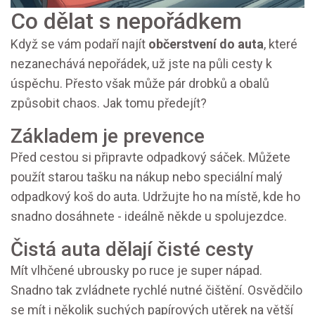
Co dělat s nepořádkem
Když se vám podaří najít
občerstvení do auta
, které
nezanechává nepořádek, už jste na půli cesty k
úspěchu. Přesto však může pár drobků a obalů
způsobit chaos. Jak tomu předejít?
Základem je prevence
Před cestou si připravte odpadkový sáček. Můžete
použít starou tašku na nákup nebo speciální malý
odpadkový koš do auta. Udržujte ho na místě, kde ho
snadno dosáhnete - ideálně někde u spolujezdce.
Čistá auta dělají čisté cesty
Mít vlhčené ubrousky po ruce je super nápad.
Snadno tak zvládnete rychlé nutné čištění. Osvědčilo
se mít i několik suchých papírových utěrek na větší