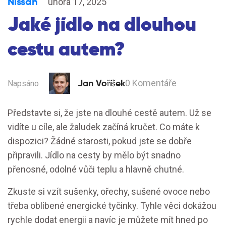
Nissan
února 17, 2025
Jaké jídlo na dlouhou
cestu autem?
Jan Voříšek
0 Komentáře
Napsáno
Představte si, že jste na dlouhé cestě autem. Už se
vidíte u cíle, ale žaludek začíná kručet. Co máte k
dispozici? Žádné starosti, pokud jste se dobře
připravili. Jídlo na cesty by mělo být snadno
přenosné, odolné vůči teplu a hlavně chutné.
Zkuste si vzít sušenky, ořechy, sušené ovoce nebo
třeba oblíbené energické tyčinky. Tyhle věci dokážou
rychle dodat energii a navíc je můžete mít hned po