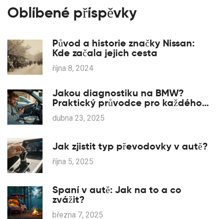
Oblíbené příspěvky
Původ a historie značky Nissan:
Kde začala jejich cesta
října 8, 2024
Jakou diagnostiku na BMW?
Praktický průvodce pro každého
majitele
dubna 23, 2025
Jak zjistit typ převodovky v autě?
října 5, 2025
Spaní v autě: Jak na to a co
zvážit?
března 7, 2025