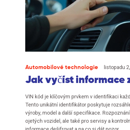
Automobilové technologie
listopadu 2
Jak vyčíst informace
VIN kód je klíčovým prvkem v identifikaci ka
Tento unikátní identifikátor poskytuje rozsáhl
výroby, model a další specifikace. Rozpoznání 
ojetých vozidel, ale také pro servisy a kontro
informace dešifrovat a na co si dát pozor.