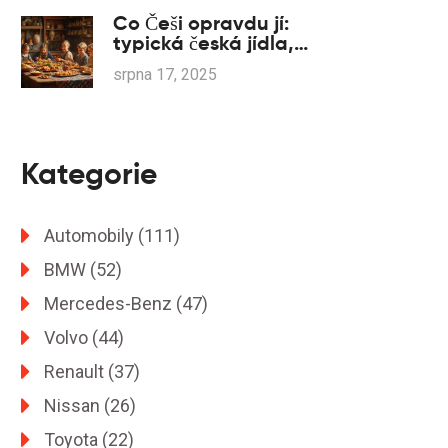
Co Češi opravdu jí:
typická česká jídla,
trendy a chutě v roce
srpna 17, 2025
2025
Kategorie
Automobily
(111)
BMW
(52)
Mercedes-Benz
(47)
Volvo
(44)
Renault
(37)
Nissan
(26)
Toyota
(22)