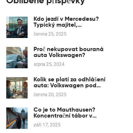
Oblíbené příspěvky
Kdo jezdí v Mercedesu?
Typický majitel,
zajímavosti a fakta o
června 25, 2025
značce Mercedes
Proč nekupovat bouraná
auta Volkswagen?
srpna 25, 2024
Kolik se platí za odhlášení
auta: Volkswagen pod
lupou
června 20, 2025
Co je to Mauthausen?
Koncentrační tábor v
Rakousku, čísla, historie a
září 17, 2025
jak ho chápat dnes