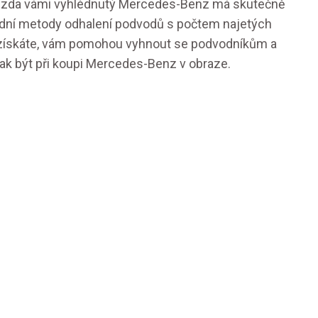
tit, zda vámi vyhlédnutý Mercedes-Benz má skutečně
adní metody odhalení podvodů s počtem najetých
eré získáte, vám pomohou vyhnout se podvodníkům a
, jak být při koupi Mercedes-Benz v obraze.