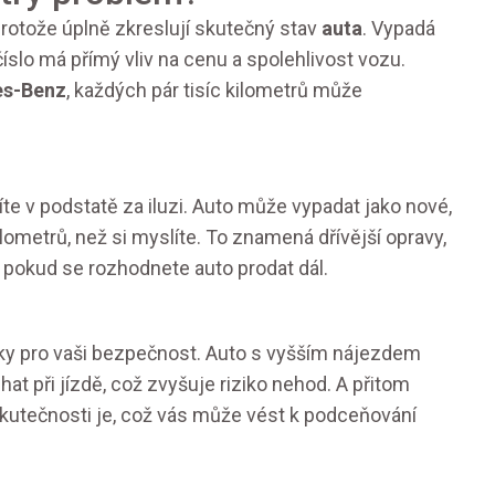
otože úplně zkreslují skutečný stav
auta
. Vypadá
číslo má přímý vliv na cenu a spolehlivost vozu.
s-Benz
, každých pár tisíc kilometrů může
íte v podstatě za iluzi. Auto může vypadat jako nové,
lometrů, než si myslíte. To znamená dřívější opravy,
, pokud se rozhodnete auto prodat dál.
ky pro vaši bezpečnost. Auto s vyšším nájezdem
at při jízdě, což zvyšuje riziko nehod. A přitom
 skutečnosti je, což vás může vést k podceňování