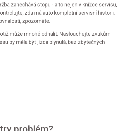
žba zanechává stopu - a to nejen v knížce servisu,
ntrolujte, zda má auto kompletní servisní historii.
vnalosti, zpozorněte.
a totiž může mnohé odhalit. Naslouchejte zvukům
esu by měla být jízda plynulá, bez zbytečných
etry problém?