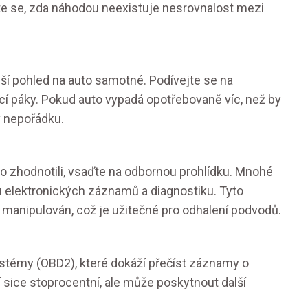
jte se, zda náhodou neexistuje nesrovnalost mezi
í pohled na auto samotné. Podívejte se na
cí páky. Pokud auto vypadá opotřebovaně víc, než by
v nepořádku.
to zhodnotili, vsaďte na odbornou prohlídku. Mnohé
olu elektronických záznamů a diagnostiku. Tyto
manipulován, což je užitečné pro odhalení podvodů.
ystémy (OBD2), které dokáží přečíst záznamy o
í sice stoprocentní, ale může poskytnout další