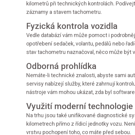
kilometrů při technických kontrolách. Podíve
záznamy a stavem tachometru.
Fyzická kontrola vozidla
Vedle databází vám může pomoct i podrobnějš
opotřebení sedaček, volantu, pedálů nebo řadí
stav tachometru naznačoval, něco může být 
Odborná prohlídka
Nemáte-li technické znalosti, abyste sami au
servisy nabízejí služby, které zahrnují kontr
nástroje vám mohou ukázat, zda byl software 
Využití moderní technologie
Na trhu jsou také unifikované diagnostické s
kilometrech přímo z řídicí jednotky vozu. Nen
vrstvu pochopení toho, co máte před sebou.