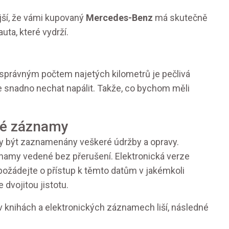
jší, že vámi kupovaný
Mercedes-Benz
má skutečně
auta, které vydrží.
správným počtem najetých kilometrů je pečlivá
e snadno nechat napálit. Takže, co bychom měli
cké záznamy
ěly být zaznamenány veškeré údržby a opravy.
znamy vedené bez přerušení. Elektronická verze
ožádejte o přístup k těmto datům v jakémkoli
dvojitou jistotu.
 knihách a elektronických záznamech liší, následné