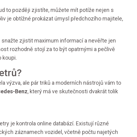
 to později zjistíte, můžete mít potíže nejen s
oliv je obtížné prokázat úmysl předchozího majitele,
e snažte zjistit maximum informací a nevěřte jen
st rozhodně stojí za to být opatrnými a pečlivě
 koupi.
etrů?
a výzva, ale pár triků a moderních nástrojů vám to
edes-Benz
, který má ve skutečnosti dvakrát tolik
try je kontrola online databází. Existují různé
rických záznamech vozidel, včetně počtu najetých