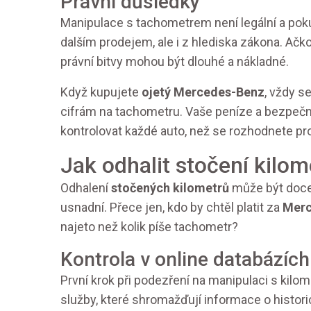
Právní důsledky
Manipulace s tachometrem není legální a pokud
dalším prodejem, ale i z hlediska zákona. Ačk
právní bitvy mohou být dlouhé a nákladné.
Když kupujete
ojetý Mercedes-Benz
, vždy s
cifrám na tachometru. Vaše peníze a bezpečno
kontrolovat každé auto, než se rozhodnete pro
Jak odhalit stočení kilom
Odhalení
stočených kilometrů
může být docel
usnadní. Přece jen, kdo by chtěl platit za
Merc
najeto než kolik píše tachometr?
Kontrola v online databázích
První krok při podezření na manipulaci s kilome
služby, které shromažďují informace o histo