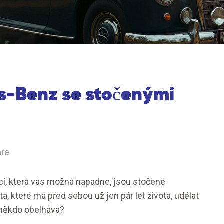
s-Benz se stočenými
áře
cí, která vás možná napadne, jsou stočené
a, které má před sebou už jen pár let života, udělat
s někdo obelhává?