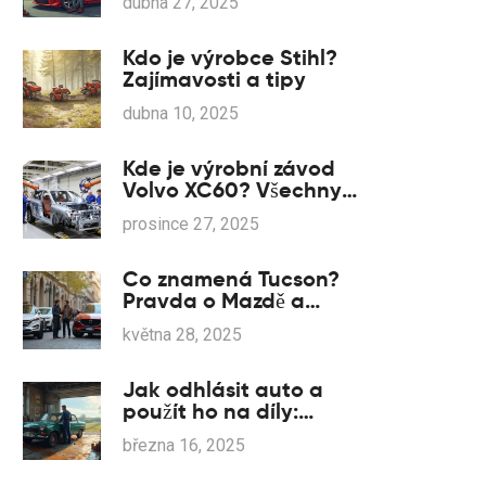
dubna 27, 2025
Kdo je výrobce Stihl?
Zajímavosti a tipy
dubna 10, 2025
Kde je výrobní závod
Volvo XC60? Všechny
informace o výrobě
prosince 27, 2025
Co znamená Tucson?
Pravda o Mazdě a
zmatených modelech
května 28, 2025
Jak odhlásit auto a
použít ho na díly:
Praktický návod
března 16, 2025