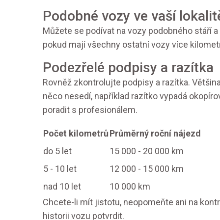
Podobné vozy ve vaší lokalit
Můžete se podívat na vozy podobného stáří a m
pokud mají všechny ostatní vozy více kilometr
Podezřelé podpisy a razítka
Rovněž zkontrolujte podpisy a razítka. Většin
něco nesedí, například razítko vypadá okopíro
poradit s profesionálem.
Počet kilometrů
Průměrný roční nájezd
do 5 let
15 000 - 20 000 km
5 - 10 let
12 000 - 15 000 km
nad 10 let
10 000 km
Chcete-li mít jistotu, neopomeňte ani na kont
historii vozu potvrdit.