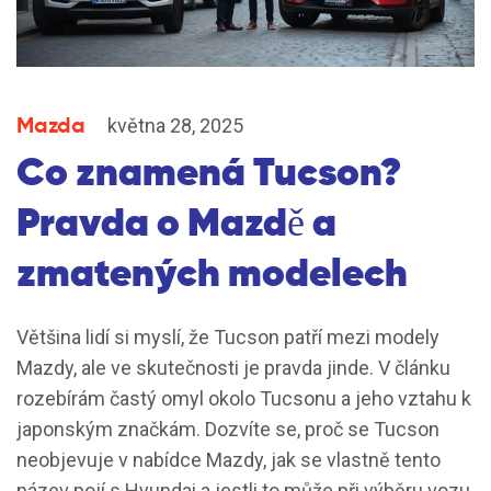
Mazda
května 28, 2025
Co znamená Tucson?
Pravda o Mazdě a
zmatených modelech
Většina lidí si myslí, že Tucson patří mezi modely
Mazdy, ale ve skutečnosti je pravda jinde. V článku
rozebírám častý omyl okolo Tucsonu a jeho vztahu k
japonským značkám. Dozvíte se, proč se Tucson
neobjevuje v nabídce Mazdy, jak se vlastně tento
název pojí s Hyundai a jestli to může při výběru vozu