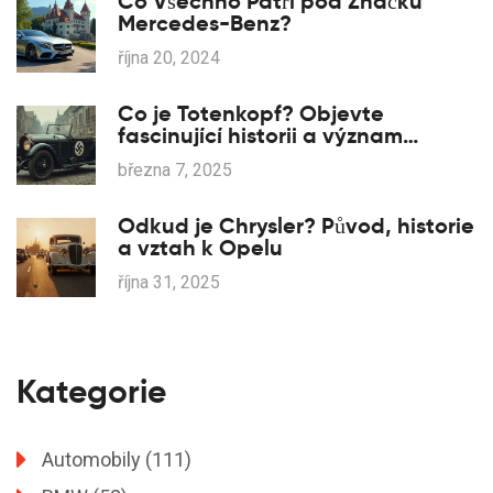
Co Všechno Patří pod Značku
Mercedes-Benz?
října 20, 2024
Co je Totenkopf? Objevte
fascinující historii a význam
tohoto symbolu
března 7, 2025
Odkud je Chrysler? Původ, historie
a vztah k Opelu
října 31, 2025
Kategorie
Automobily
(111)