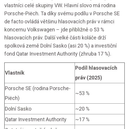
vlastníci celé skupiny VW. Hlavní slovo má rodina
Porsche-Piëch. Ta díky svému podílu v Porsche SE
de facto ovládá většinu hlasovacích práv v rámci
koncernu Volkswagen – jde přibližně o 53 %
hlasovacích práv. Další velké části koláče drží
spolková země Dolní Sasko (asi 20 %) a investiční
fond Qatar Investment Authority (zhruba 17 %).
Podíl hlasovacích
Vlastník
práv (2025)
Porsche SE (rodina Porsche-
~53 %
Piëch)
Dolní Sasko
~20 %
Qatar Investment Authority
~17 %