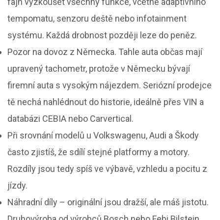
fajn vyzkoušet všechny funkce, včetně adaptivního
tempomatu, senzoru deště nebo infotainment
systému. Každá drobnost později leze do peněz.
Pozor na dovoz z Německa. Tahle auta občas mají
upravený tachometr, protože v Německu bývají
firemní auta s vysokým nájezdem. Seriózní prodejce
tě nechá nahlédnout do historie, ideálně přes VIN a
databázi CEBIA nebo Carvertical.
Při srovnání modelů u Volkswagenu, Audi a Škody
často zjistíš, že sdílí stejné platformy a motory.
Rozdíly jsou tedy spíš ve výbavě, vzhledu a pocitu z
jízdy.
Náhradní díly – originální jsou dražší, ale máš jistotu.
Druhovýroba od výrobců Bosch nebo Febi Bilstein