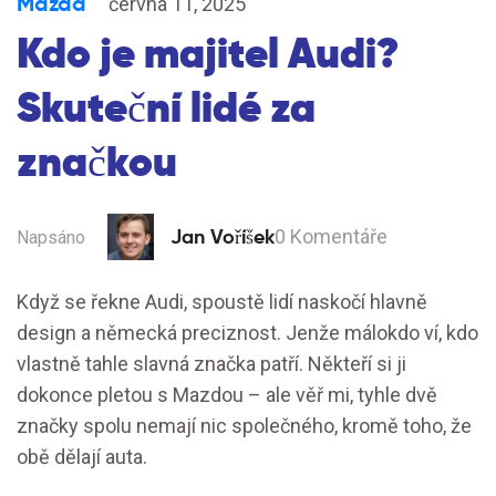
Mazda
června 11, 2025
Kdo je majitel Audi?
Skuteční lidé za
značkou
Jan Voříšek
0 Komentáře
Napsáno
Když se řekne Audi, spoustě lidí naskočí hlavně
design a německá preciznost. Jenže málokdo ví, kdo
vlastně tahle slavná značka patří. Někteří si ji
dokonce pletou s Mazdou – ale věř mi, tyhle dvě
značky spolu nemají nic společného, kromě toho, že
obě dělají auta.