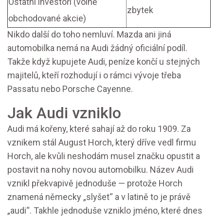
Ostatní investoři (volně
zbytek
obchodované akcie)
Nikdo další do toho nemluví. Mazda ani jiná
automobilka nemá na Audi žádný oficiální podíl.
Takže když kupujete Audi, peníze končí u stejných
majitelů, kteří rozhodují i o rámci vývoje třeba
Passatu nebo Porsche Cayenne.
Jak Audi vzniklo
Audi má kořeny, které sahají až do roku 1909. Za
vznikem stál August Horch, který dříve vedl firmu
Horch, ale kvůli neshodám musel značku opustit a
postavit na nohy novou automobilku. Název Audi
vznikl překvapivě jednoduše — protože Horch
znamená německy „slyšet“ a v latině to je právě
„audi“. Takhle jednoduše vzniklo jméno, které dnes