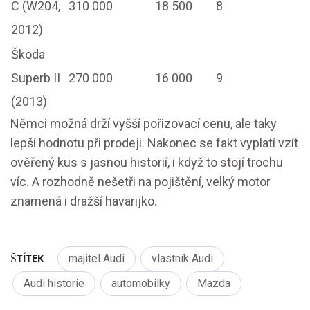
C (W204,
310 000
18 500
8
2012)
Škoda
Superb II
270 000
16 000
9
(2013)
Němci možná drží vyšší pořizovací cenu, ale taky
lepší hodnotu při prodeji. Nakonec se fakt vyplatí vzít
ověřený kus s jasnou historií, i když to stojí trochu
víc. A rozhodně nešetři na pojištění, velký motor
znamená i dražší havarijko.
ŠTÍTEK
majitel Audi
vlastník Audi
Audi historie
automobilky
Mazda