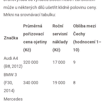
může u některých dílů ušetřit klidně polovinu ceny.
Mrkni na srovnávací tabulku:
Průměrná
Roční
Obliba mezi
pořizovací
servisní
Čechy
Značka
cena ojetiny
náklady
(hodnocení 1–
(Kč)
(Kč)
10)
Audi A4
320 000
17 000
9
(B8, 2012)
BMW 3
(F30,
340 000
19 000
8
2014)
Mercedes