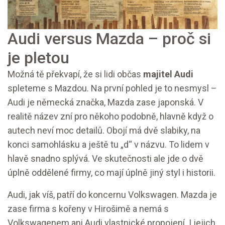
Audi versus Mazda – proč si
je pletou
Možná tě překvapí, že si lidi občas
majitel Audi
spleteme s Mazdou. Na první pohled je to nesmysl –
Audi je německá značka, Mazda zase japonská. V
realitě název zní pro někoho podobně, hlavně když o
autech neví moc detailů. Obojí má dvě slabiky, na
konci samohlásku a ještě tu „d“ v názvu. To lidem v
hlavě snadno splývá. Ve skutečnosti ale jde o dvě
úplně oddělené firmy, co mají úplně jiný styl i historii.
Audi, jak víš, patří do koncernu Volkswagen. Mazda je
zase firma s kořeny v Hirošimě a nemá s
Volkswagenem ani Audi vlastnické propojení. I jejich