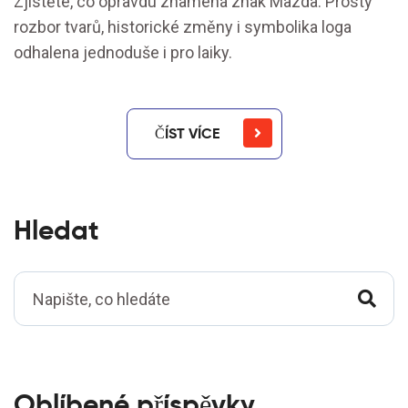
Zjistěte, co opravdu znamená znak Mazda. Prostý
rozbor tvarů, historické změny i symbolika loga
odhalena jednoduše i pro laiky.
ČÍST VÍCE
Hledat
Oblíbené příspěvky