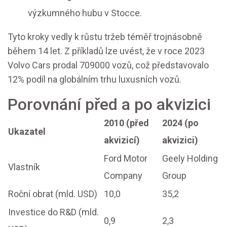
výzkumného hubu v Stocce.
Tyto kroky vedly k růstu tržeb téměř trojnásobně
během 14 let. Z příkladů lze uvést, že v roce 2023
Volvo Cars prodal 709000 vozů, což představovalo
12% podíl na globálním trhu luxusních vozů.
Porovnání před a po akvizici
2010 (před
2024 (po
Ukazatel
akvizicí)
akvizici)
Ford Motor
Geely Holding
Vlastník
Company
Group
Roční obrat (mld. USD)
10,0
35,2
Investice do R&D (mld.
0,9
2,3