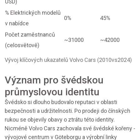
USD)
% Elektrických modelů
0%
45%
v nabídce
Počet zaměstnanců
~31000
~42000
(celosvětově)
Vývoj klíčových ukazatelů Volvo Cars (2010vs2024)
Význam pro švédskou
průmyslovou identitu
Švédsko si dlouho budovalo reputaci v oblasti
bezpečnosti a udržitelnosti. Po prodeji do čínských
rukou se objevily obavy o ztrátu této identity.
Nicméně Volvo Cars zachovala své švédské kořeny -
vývojové centrum v Göteborgu a výrobní linky