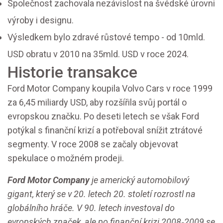
Společnost zachovala nezávislost na švédské úrovni
výroby i designu.
Výsledkem bylo zdravé růstové tempo - od 10mld.
USD obratu v 2010 na 35mld. USD v roce 2024.
Historie transakce
Ford Motor Company koupila Volvo Cars v roce 1999
za 6,45 miliardy USD, aby rozšířila svůj portál o
evropskou značku. Po deseti letech se však Ford
potýkal s finanční krizí a potřeboval snížit ztrátové
segmenty. V roce 2008 se začaly objevovat
spekulace o možném prodeji.
Ford Motor Company
je americký automobilový
gigant, který se v 20. letech 20. století rozrostl na
globálního hráče. V 90. letech investoval do
evropských značek, ale po finanční krizi 2008‑2009 se