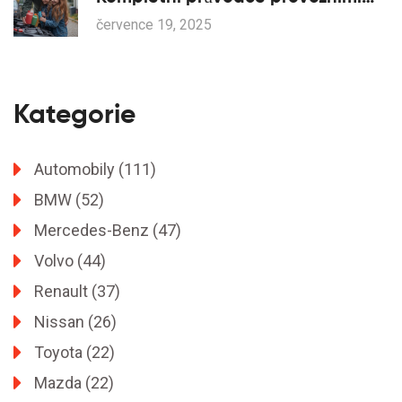
kapalinami a spotřebním
července 19, 2025
materiálem
Kategorie
Automobily
(111)
BMW
(52)
Mercedes-Benz
(47)
Volvo
(44)
Renault
(37)
Nissan
(26)
Toyota
(22)
Mazda
(22)