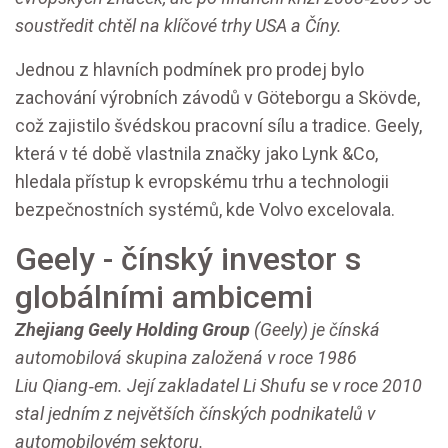
soustředit chtěl na klíčové trhy USA a Číny.
Jednou z hlavních podmínek pro prodej bylo
zachování výrobních závodů v Göteborgu a Skövde,
což zajistilo švédskou pracovní sílu a tradice. Geely,
která v té době vlastnila značky jako Lynk &Co,
hledala přístup k evropskému trhu a technologii
bezpečnostních systémů, kde Volvo excelovala.
Geely - čínský investor s
globálními ambicemi
Zhejiang Geely Holding Group
(Geely) je čínská
automobilová skupina založená v roce 1986
Liu Qiang‑em. Její zakladatel
Li Shufu
se v roce 2010
stal jedním z největších čínských podnikatelů v
automobilovém sektoru.