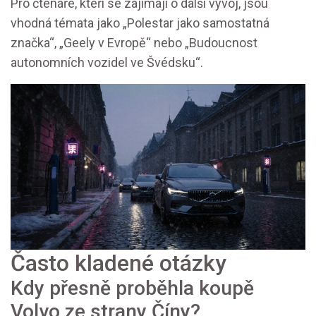
Pro čtenáře, kteří se zajímají o další vývoj, jsou
vhodná témata jako „Polestar jako samostatná
značka“, „Geely v Evropě“ nebo „Budoucnost
autonomních vozidel ve Švédsku“.
Často kladené otázky
Kdy přesně proběhla koupě
Volvo ze strany Číny?