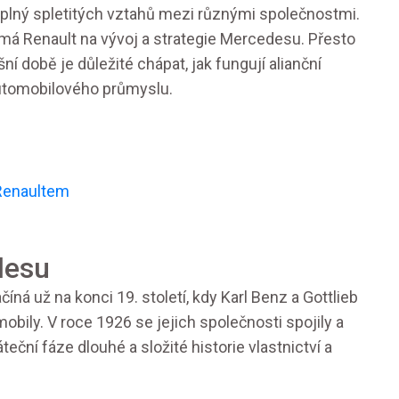
 plný spletitých vztahů mezi různými společnostmi.
iv má Renault na vývoj a strategie Mercedesu. Přesto
 době je důležité chápat, jak fungují alianční
automobilového průmyslu.
 Renaultem
desu
ná už na konci 19. století, kdy Karl Benz a Gottlieb
mobily. V roce 1926 se jejich společnosti spojily a
eční fáze dlouhé a složité historie vlastnictví a