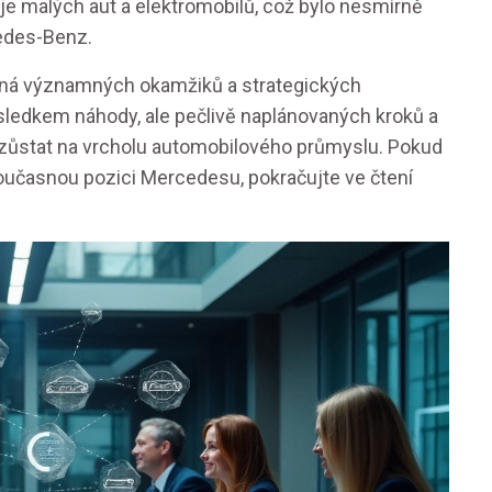
je malých aut a elektromobilů, což bylo nesmírně
edes-Benz.
e plná významných okamžiků a strategických
ledkem náhody, ale pečlivě naplánovaných kroků a
e zůstat na vrcholu automobilového průmyslu. Pokud
současnou pozici Mercedesu, pokračujte ve čtení