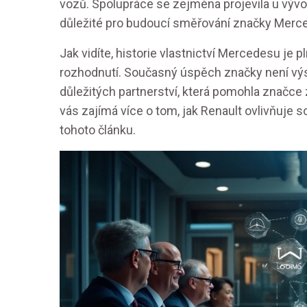
vozů. Spolupráce se zejména projevila u vývo
důležité pro budoucí směřování značky Merc
Jak vidíte, historie vlastnictví Mercedesu j
rozhodnutí. Současný úspěch značky není výs
důležitých partnerství, která pomohla značc
vás zajímá více o tom, jak Renault ovlivňuje 
tohoto článku.