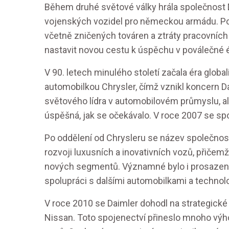
Během druhé světové války hrála společnost D
vojenských vozidel pro německou armádu. Po
včetně zničených továren a ztráty pracovních 
nastavit novou cestu k úspěchu v poválečné é
V 90. letech minulého století začala éra glob
automobilkou Chrysler, čímž vznikl koncern Da
světového lídra v automobilovém průmyslu, ale
úspěšná, jak se očekávalo. V roce 2007 se spo
Po oddělení od Chrysleru se název společnost
rozvoji luxusních a inovativních vozů, přiče
nových segmentů. Významné bylo i prosazení 
spolupráci s dalšími automobilkami a techno
V roce 2010 se Daimler dohodl na strategické
Nissan. Toto spojenectví přineslo mnoho výhod