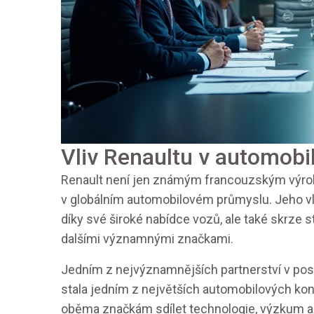
Vliv Renaultu v automob
Renault není jen známým francouzským výrob
v globálním automobilovém průmyslu. Jeho vli
díky své široké nabídce vozů, ale také skrze s
dalšími významnými značkami.
Jedním z nejvýznamnějších partnerství v posl
stala jedním z největších automobilových ko
oběma značkám sdílet technologie, výzkum a vý