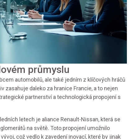
ilovém průmyslu
cem automobilů, ale také jedním z klíčových hráčů
v zasahuje daleko za hranice Francie, a to nejen
trategické partnerství a technologická propojení s
edních letech je aliance Renault-Nissan, která se
nglomerátů na světě. Toto propojení umožnilo
voj, což vedlo k zavedení inovací, které by jinak