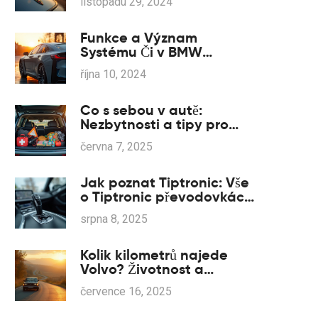
listopadu 29, 2024
Funkce a Význam
Systému Či v BMW
Modelech
října 10, 2024
Co s sebou v autě:
Nezbytnosti a tipy pro
majitele Mazdy
června 7, 2025
Jak poznat Tiptronic: Vše
o Tiptronic převodovkách
a jak je rozpoznat
srpna 8, 2025
Kolik kilometrů najede
Volvo? Životnost a
spolehlivost vozů Volvo v
července 16, 2025
číslech