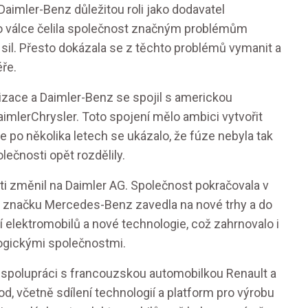
aimler-Benz důležitou roli jako dodavatel
 válce čelila společnost značným problémům
sil. Přesto dokázala se z těchto problémů vymanit a
ře.
alizace a Daimler-Benz se spojil s americkou
imlerChrysler. Toto spojení mělo ambici vytvořit
 po několika letech se ukázalo, že fúze nebyla tak
lečnosti opět rozdělily.
i změnil na Daimler AG. Společnost pokračovala v
mž značku Mercedes-Benz zavedla na nové trhy a do
elektromobilů a nové technologie, což zahrnovalo i
logickými společnostmi.
 spolupráci s francouzskou automobilkou Renault a
, včetně sdílení technologií a platform pro výrobu