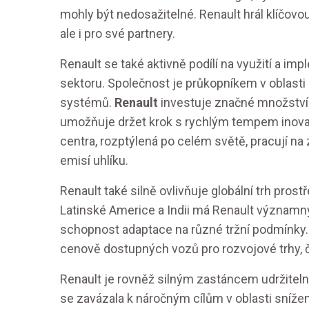
mohly být nedosažitelné. Renault hrál klíčovou 
ale i pro své partnery.
Renault se také aktivně podílí na využití a i
sektoru. Společnost je průkopníkem v oblasti
systémů.
Renault
investuje značné množství
umožňuje držet krok s rychlým tempem inov
centra, rozptýlená po celém světě, pracují na
emisí uhlíku.
Renault také silně ovlivňuje globální trh pro
Latinské Americe a Indii má Renault významný 
schopnost adaptace na různé tržní podmínky. R
cenově dostupných vozů pro rozvojové trhy, č
Renault je rovněž silným zastáncem udržitel
se zavázala k náročným cílům v oblasti sníž