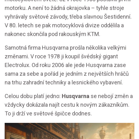
motorku. A není to žádná okrajovka – tyhle stroje
vyhrávaly světové závody, třeba slavnou Šestidenní.
V 80. letech se pak motocyklová divize oddělila a
nakonec skončila pod rakouským KTM.
Samotná firma Husqvarna prošla několika velkými
změnami. V roce 1978 ji koupil švédský gigant
Electrolux. Od roku 2006 ale jede Husqvarna zase
sama za sebe a pořád je jedním z největších hráčů
na trhu zahradní techniky a lesnického vybavení.
Celou dobu platí jedno:
Husqvarna
se nebojí změn a
vždycky dokázala najít cestu k novým zákazníkům.
To ji drží ve světové špičce dodnes.