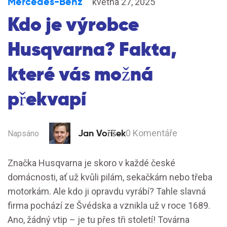
Mercedes-Benz
května 27, 2025
Kdo je výrobce
Husqvarna? Fakta,
které vás možná
překvapí
Jan Voříšek
0 Komentáře
Napsáno
Značka Husqvarna je skoro v každé české
domácnosti, ať už kvůli pilám, sekačkám nebo třeba
motorkám. Ale kdo ji opravdu vyrábí? Tahle slavná
firma pochází ze Švédska a vznikla už v roce 1689.
Ano, žádný vtip – je tu přes tři století! Továrna