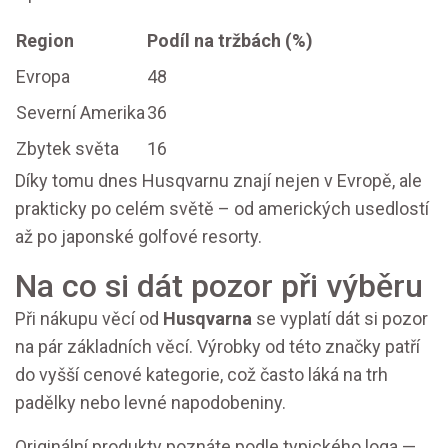
Region
Podíl na tržbách (%)
Evropa
48
Severní Amerika
36
Zbytek světa
16
Díky tomu dnes Husqvarnu znají nejen v Evropě, ale
prakticky po celém světě – od amerických usedlostí
až po japonské golfové resorty.
Na co si dát pozor při výběru
Při nákupu věcí od
Husqvarna
se vyplatí dát si pozor
na pár základních věcí. Výrobky od této značky patří
do vyšší cenové kategorie, což často láká na trh
padělky nebo levné napodobeniny.
Originální produkty poznáte podle typického loga —