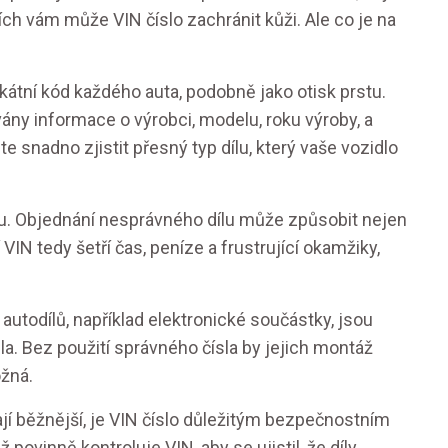
lích vám může VIN číslo zachránit kůži. Ale co je na
ikátní kód každého auta, podobně jako otisk prstu.
ny informace o výrobci, modelu, roku výroby, a
e snadno zjistit přesný typ dílu, který vaše vozidlo
ku. Objednání nesprávného dílu může způsobit nejen
 VIN tedy šetří čas, peníze a frustrující okamžiky,
autodílů, například elektronické součástky, jsou
a. Bez použití správného čísla by jejich montáž
žná.
ají běžnější, je VIN číslo důležitým bezpečnostním
povinně kontroluje VIN, aby se ujistil, že díly