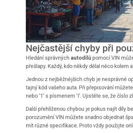
Nejčastější chyby při pou
Hledání správných
autodílů
pomocí VIN může b
přešlapy. Každý, kdo někdy dělal něco kolem au
Jednou z nejběžnějších chyb je nesprávné ops
tajný kód vašeho auta. Při přepisování můžete
nebo '1' s písmenem 'I'. Ujistěte se, že číslo z
Další přehlíženou chybou je pokus najít díly
porozumění VIN můžete snadno objednat špat
mít různé specifikace. Proto vždy použijte o