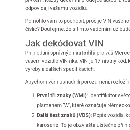
odpovídají vašemu vozidlu.
Pomohlo vám to pochopit, proč je VIN vašeho
číslic? Doufejme, že s tímto vědomím už budet
Jak dekódovat VIN
Při hledání správných
autodílů
pro váš
Merce
vašem vozidle VIN říká. VIN je 17místný kód, 
výroby a dalších specifikacích.
Abychom vám usnadnili porozumění, rozložíme
První tři znaky (WMI)
: Identifikátor sv
písmenem 'W', které označuje Německo
Další šest znaků (VDS)
: Popis vozidla, 
karoserie. To je obzvláště užitečné při 