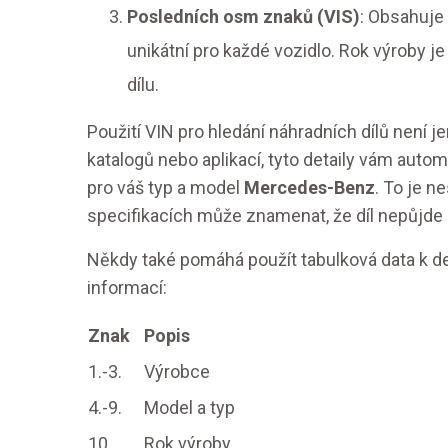
Posledních osm znaků (VIS)
: Obsahuje 
unikátní pro každé vozidlo. Rok výroby je
dílu.
Použití VIN pro hledání náhradních dílů není 
katalogů nebo aplikací, tyto detaily vám auto
pro váš typ a model
Mercedes-Benz
. To je n
specifikacích může znamenat, že díl nepůjd
Někdy také pomáhá použít tabulková data k dek
informací:
Znak
Popis
1.-3.
Výrobce
4.-9.
Model a typ
10.
Rok výroby