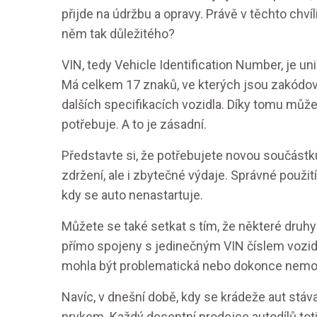
přijde na údržbu a opravy. Právě v těchto chví
něm tak důležitého?
VIN, tedy Vehicle Identification Number, je un
Má celkem 17 znaků, ve kterých jsou zakódová
dalších specifikacích vozidla. Díky tomu můžet
potřebuje. A to je zásadní.
Představte si, že potřebujete novou součást
zdržení, ale i zbytečné výdaje. Správné použití
kdy se auto nenastartuje.
Můžete se také setkat s tím, že některé druhy 
přímo spojeny s jedinečným VIN číslem vozidl
mohla být problematická nebo dokonce nemo
Navíc, v dnešní době, kdy se krádeže aut stáv
prvkem. Každý decentní prodejce autodílů totiž 