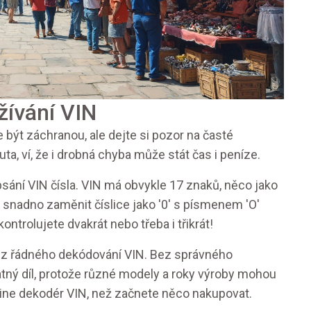
žívání VIN
ýt záchranou, ale dejte si pozor na časté
ta, ví, že i drobná chyba může stát čas i peníze.
ání VIN čísla. VIN má obvykle 17 znaků, něco jako
 snadno zaměnit číslice jako '0' s písmenem 'O'
kontrolujete dvakrát nebo třeba i třikrát!
 bez řádného dekódování VIN. Bez správného
ný díl, protože různé modely a roky výroby mohou
nline dekodér VIN, než začnete něco nakupovat.