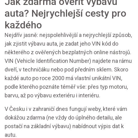
Jak zdarma ověřit výbavu
auta? Nejrychlejší cesty pro
každého
Nejdřív jasně: nejspolehlivější a nejrychlejší způsob,
jak zjistit výbavu auta, je zadat jeho VIN kód do
některého z ověřených bezplatných online nástrojů.
VIN (Vehicle Identification Number) najdete na rámu
dveří, v techničáku nebo pod předním sklem. Skoro
každé auto po roce 2000 má vlastní unikátní VIN,
podle kterého poznáte téměř vše: přes typ motoru,
barvu, až po výbavu exteriéru i interiéru.
V Česku i v zahraničí dnes fungují weby, které vám
dokážou zdarma (ne vždy do úplného detailu, ale
postačí na základní výbavu) nabídnout výpis dat k
autu.