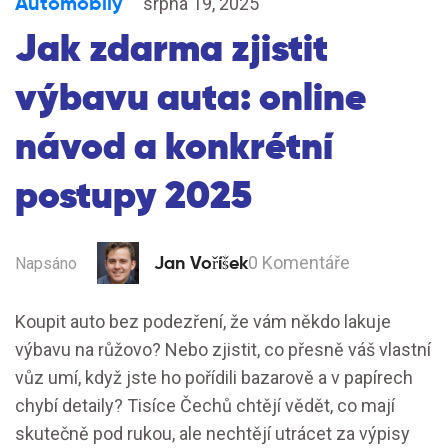
Automobily
srpna 19, 2025
Jak zdarma zjistit
výbavu auta: online
návod a konkrétní
postupy 2025
Jan Voříšek
0 Komentáře
Napsáno
Koupit auto bez podezření, že vám někdo lakuje
výbavu na růžovo? Nebo zjistit, co přesně váš vlastní
vůz umí, když jste ho pořídili bazarově a v papírech
chybí detaily? Tisíce Čechů chtějí vědět, co mají
skutečně pod rukou, ale nechtějí utrácet za výpisy