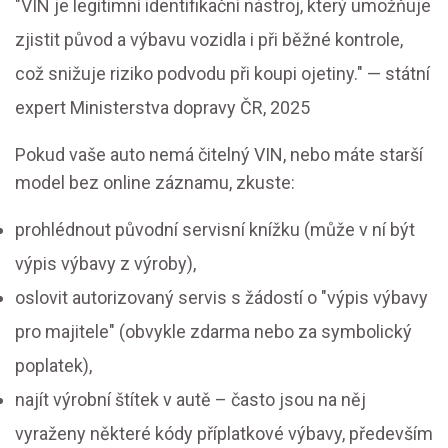
"VIN je legitimní identifikační nástroj, který umožňuje
zjistit původ a výbavu vozidla i při běžné kontrole,
což snižuje riziko podvodu při koupi ojetiny." — státní
expert Ministerstva dopravy ČR, 2025
Pokud vaše auto nemá čitelný VIN, nebo máte starší
model bez online záznamu, zkuste:
prohlédnout původní servisní knížku (může v ní být
výpis výbavy z výroby),
oslovit autorizovaný servis s žádostí o "výpis výbavy
pro majitele" (obvykle zdarma nebo za symbolický
poplatek),
najít výrobní štítek v autě – často jsou na něj
vyraženy některé kódy příplatkové výbavy, především