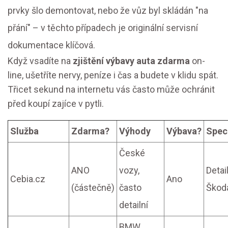
prvky šlo demontovat, nebo že vůz byl skládán "na
přání" – v těchto případech je originální servisní
dokumentace klíčová.
Když vsadíte na
zjištění výbavy auta zdarma
on-
line, ušetříte nervy, peníze i čas a budete v klidu spát.
Třicet sekund na internetu vás často může ochránit
před koupí zajíce v pytli.
Služba
Zdarma?
Výhody
Výbava?
Spec
České
ANO
vozy,
Detai
Cebia.cz
Ano
(částečně)
často
Škod
detailní
BMW,