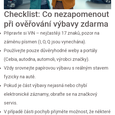
Checklist: Co nezapomenout
při ověřování výbavy zdarma
Připravte si VIN – nejčastěji 17 znaků, pozor na
záměnu písmen (I, O, Q jsou vynechána).
Používejte pouze důvěryhodné weby a portály
(Cebia, autodna, automoli, výrobci značky).
Vždy srovnejte papírovou výbavu s reálným stavem
fyzicky na autě.
Pokud je část výbavy nejasná nebo chybí
elektronické záznamy, obraťte se na značkový
servis.
V případě části pochyb přijměte možnost, že některé