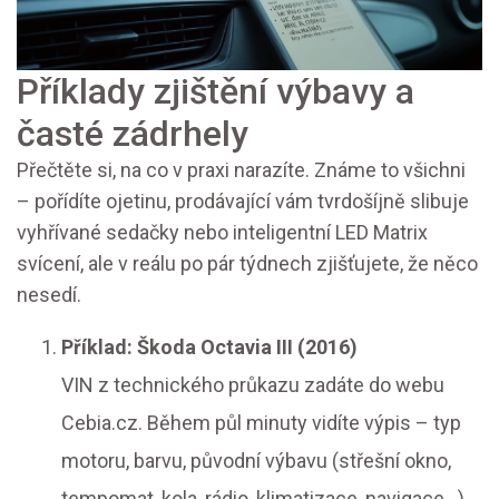
Příklady zjištění výbavy a
časté zádrhely
Přečtěte si, na co v praxi narazíte. Známe to všichni
– pořídíte ojetinu, prodávající vám tvrdošíjně slibuje
vyhřívané sedačky nebo inteligentní LED Matrix
svícení, ale v reálu po pár týdnech zjišťujete, že něco
nesedí.
Příklad: Škoda Octavia III (2016)
VIN z technického průkazu zadáte do webu
Cebia.cz. Během půl minuty vidíte výpis – typ
motoru, barvu, původní výbavu (střešní okno,
tempomat, kola, rádio, klimatizace, navigace...).