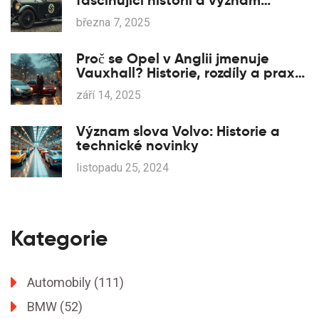
fascinující historii a význam
tohoto symbolu
března 7, 2025
Proč se Opel v Anglii jmenuje
Vauxhall? Historie, rozdíly a praxe
2025
září 14, 2025
Význam slova Volvo: Historie a
technické novinky
listopadu 25, 2024
Kategorie
Automobily
(111)
BMW
(52)