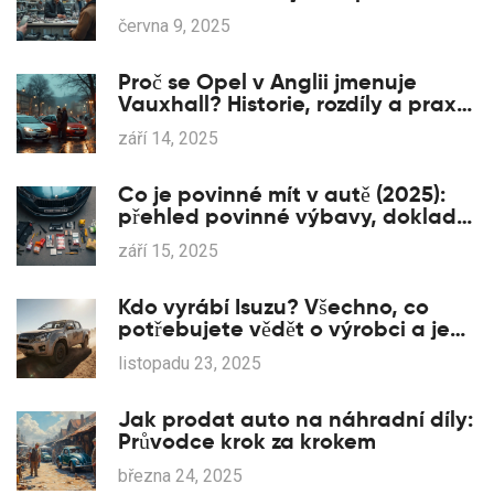
gatě
června 9, 2025
Proč se Opel v Anglii jmenuje
Vauxhall? Historie, rozdíly a praxe
2025
září 14, 2025
Co je povinné mít v autě (2025):
přehled povinné výbavy, dokladů
a pokut
září 15, 2025
Kdo vyrábí Isuzu? Všechno, co
potřebujete vědět o výrobci a jeho
vztahu k Opelu
listopadu 23, 2025
Jak prodat auto na náhradní díly:
Průvodce krok za krokem
března 24, 2025