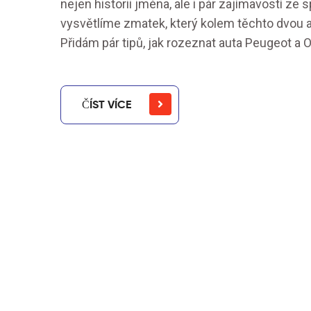
nejen historii jména, ale i pár zajímavostí ze
vysvětlíme zmatek, který kolem těchto dvou 
Přidám pár tipů, jak rozeznat auta Peugeot a O
ČÍST VÍCE