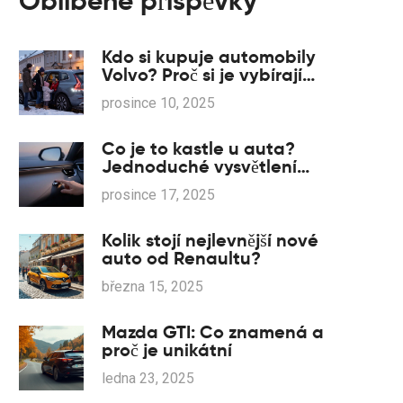
Oblíbené příspěvky
Kdo si kupuje automobily
Volvo? Proč si je vybírají
čeští zákazníci?
prosince 10, 2025
Co je to kastle u auta?
Jednoduché vysvětlení
pro každého
prosince 17, 2025
Kolik stojí nejlevnější nové
auto od Renaultu?
března 15, 2025
Mazda GTI: Co znamená a
proč je unikátní
ledna 23, 2025